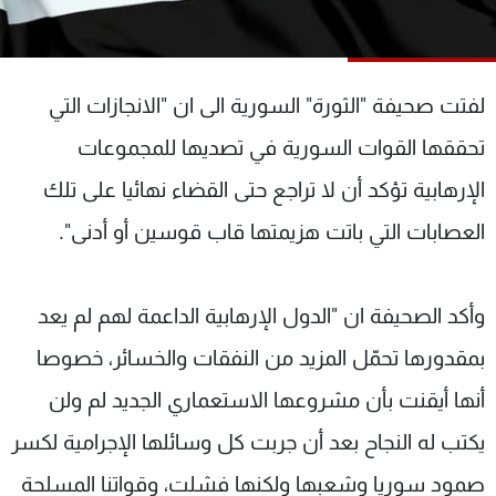
شاهد البرامج
الترددات
لفتت صحيفة "الثورة" السورية الى ان "الانجازات التي
عن MTV
وظائف
تحققها القوات السورية في تصديها للمجموعات
الإنـتـاج
تواصل معنا
لاعلاناتكم
شروط الإسـتخدام
الإرهابية تؤكد أن لا تراجع حتى القضاء نهائيا على تلك
سياسة الخصوصية
العصابات التي باتت هزيمتها قاب قوسين أو أدنى".
وأكد الصحيفة ان "الدول الإرهابية الداعمة لهم لم يعد
بمقدورها تحمّل المزيد من النفقات والخسائر، خصوصا
أنها أيقنت بأن مشروعها الاستعماري الجديد لم ولن
يكتب له النجاح بعد أن جربت كل وسائلها الإجرامية لكسر
صمود سوريا وشعبها ولكنها فشلت، وقواتنا المسلحة