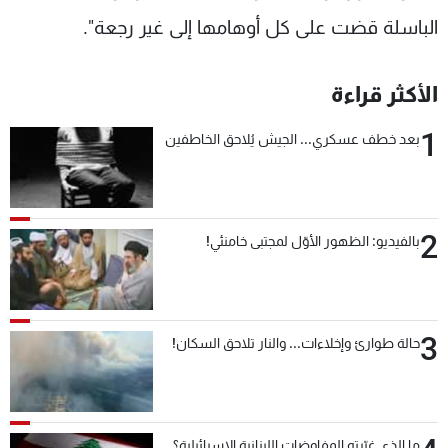
الباسلة قضت على كل أوهامها إلى غير رجعة".‏
الأكثر قراءة
1
بعد خطف عسكري... الجيش يُلاحق الخاطفين
2
بالفيديو: الظهور الأوّل لمجتبى خامنئي!
3
حالة طوارئ وإخلاءات... والنار تلاحق السكان!
ما الذي غيّرته المفاوضات اللبنانية الإسرائيلية؟