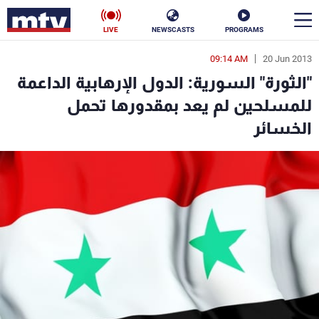
LIVE
NEWSCASTS
PROGRAMS
09:14 AM
20 Jun 2013
en
"الثورة" السورية: الدول الإرهابية الداعمة
الأخبار
للمسلحين لم يعد بمقدورها تحمل
الخسائر
سياسة
ناس
إقتصاد
فن
منوعات
رياضة
كأس العالم
البرامج
جدول البرامج