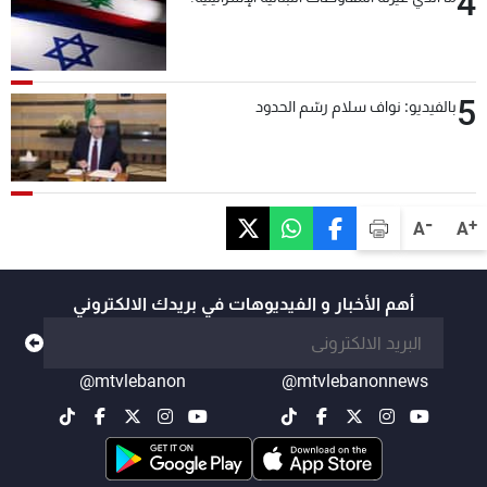
4
5
بالفيديو: نواف سلام رسّم الحدود
-
+
A
A
أهم الأخبار و الفيديوهات في بريدك الالكتروني
@mtvlebanon
@mtvlebanonnews