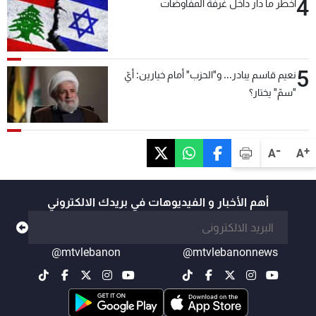
4
أخطر ما دار داخل غرفة المفاوضات
5
نعيم قاسم يبادر... و"الحزب" أمام خيارين: أيّ
"سمّ" يختار؟
-
+
A
A
أهم الأخبار و الفيديوهات في بريدك الالكتروني
@mtvlebanon
@mtvlebanonnews