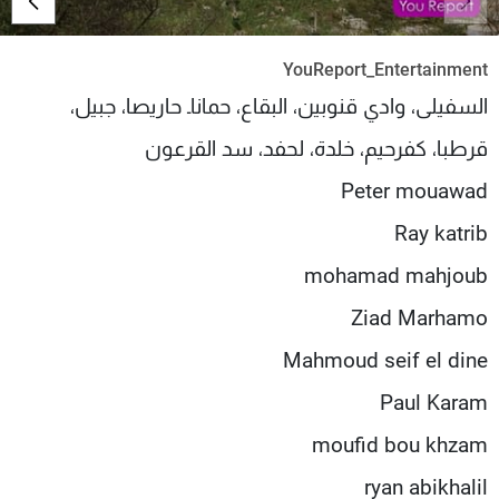
شاهد البرامج
الترددات
YouReport_Entertainment
السفيلى، وادي قنوبين، البقاع، حماناـ حاريصا، جبيل،
عن MTV
وظائف
قرطبا، كفرحيم، خلدة، لحفد، سد القرعون
الإنـتـاج
تواصل معنا
لاعلاناتكم
شروط الإسـتخدام
Peter mouawad
سياسة الخصوصية
Ray katrib
mohamad mahjoub
Ziad Marhamo
Mahmoud seif el dine
Paul Karam
moufid bou khzam
ryan abikhalil