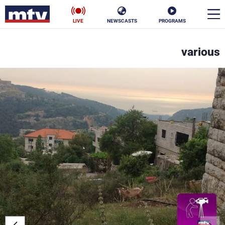
LIVE
NEWSCASTS
PROGRAMS
en
various
الأخبار
سياسة
ناس
إقتصاد
فن
منوعات
رياضة
كأس العالم
البرامج
جدول البرامج