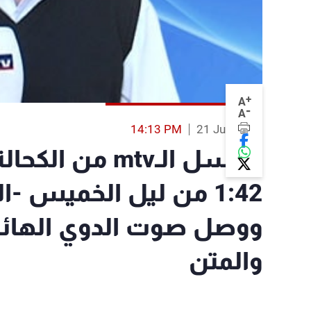
+
A
-
A
14:13 PM
21 Jun 2013
مراسل الـmtv م
1:42 من ليل الخميس -
ووصل صوت الدوي الهائل
والمتن