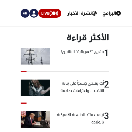
البرامج
نشرة الأخبار
LIVE
en
الأكثر قراءة
1
بشرى "كهربائية" للبنانيين!
2
أبٌ يعتدي جنسيّاً على بناته
الثلاث… واعترافاتٌ صادمة
3
ترامب يقيّد الجنسية الأميركية
بالولادة