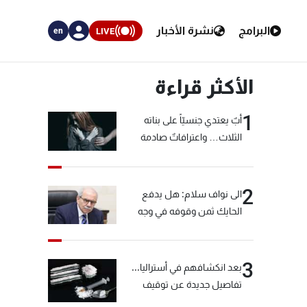
البرامج
نشرة الأخبار
LIVE
en
الأكثر قراءة
1
أبٌ يعتدي جنسيّاً على بناته
الثلاث… واعترافاتٌ صادمة
2
الى نواف سلام: هل يدفع
الحايك ثمن وقوفه في وجه
خيّاط؟
3
بعد انكشافهم في أستراليا...
تفاصيل جديدة عن توقيف
"شبكة الكوكايين"