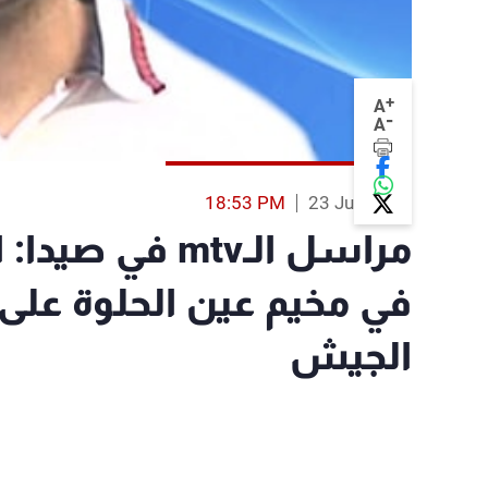
+
A
-
A
18:53 PM
23 Jun 2013
مراسل الـmtv ف
في مخيم عين الحلوة على
الجيش