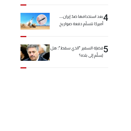
4
بعد استخدامها ضدّ إيران...
أميركا تتسلّم دفعة صواريخ
كبيرة!
5
قضيّة السفير "الذي سقط": هل
يُسلَّم إلى بلده؟