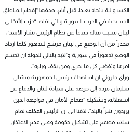
الكسروانية باتجاه بعبدا، قبل أيام، هدفها “إقحام المناطق
المسيحية في الحرب السورية والتي نقلها “حزب الله” الى
لبنان بسبب قتاله دفاعاً عن نظام الرئيس بشار الأسد”،
محذراً من أن الوضع في لبنان مرشح للتدهور كلما ازداد
الوضع تدهوراً في سورية و”لابد بالتالي للدولة ان تحسم
امرها وتفضح كل ما يجري ومن يقف وراءه”.
ورأى ماروني ان استهداف رئيس الجمهورية ميشال
سليمان مرده إلى حرصه على سيادة لبنان والدفاع عن
استقلاله، وتشكيله “صمام الأمان في مواجهة الذين
يريدون شراً بالبلد”، لافتا الى ان الرئيس المكلف تمام
سلام مصمم على تشكيل حكومة وعلى عدم الاعتذار,