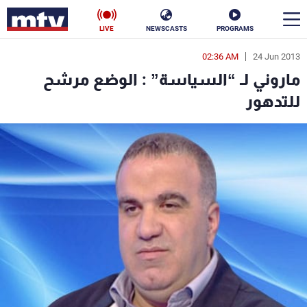
LIVE
NEWSCASTS
PROGRAMS
02:36 AM
24 Jun 2013
en
ماروني لـ “السياسة” : الوضع مرشح
الأخبار
للتدهور
سياسة
ناس
إقتصاد
فن
منوعات
رياضة
كأس العالم
البرامج
جدول البرامج