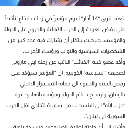
شاهد البرامج
الترددات
تعقد قوى “14 آذار” اليوم مؤتمراً في زحلة بالبقاع، تأكيداً
على رفض العودة إلى الحرب الأهلية والخروج على الدولة
عن MTV
وظائف
الإنـتـاج
تواصل معنا
والمؤسسات، حيث ينتظر أن يشارك فيه عدد كبير من
لاعلاناتكم
شروط الإسـتخدام
الشخصيات السياسية والنواب ورؤساء الأحزاب.
سياسة الخصوصية
وأكد عضو كتلة “الكتائب” النائب عن زحلة ايلي ماروني
لصحيفة “السياسة” الكويتية، ان “المؤتمر سيؤكد على
رفض الفتنة والدعوة الى حماية الاستقرار الداخلي
بالوفاق، وترسيخ دعائم الدولة ومؤسساتها، ودعوة
“حزب الله” الى الانسحاب من سورية لتفادي نقل الحرب
السورية الى لبنان”.
وأشار إلى أن حادثة إطلاق الصاروخين من بلدة بلونة