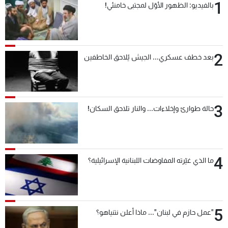
1
بالفيديو: الظهور الأوّل لمجتبى خامنئي!
2
بعد خطف عسكري... الجيش يُلاحق الخاطفين
3
حالة طوارئ وإخلاءات... والنار تلاحق السكان!
4
ما الذي غيّرته المفاوضات اللبنانية الإسرائيلية؟
5
"عمل حازم في لبنان"... ماذا أعلن نتنياهو؟