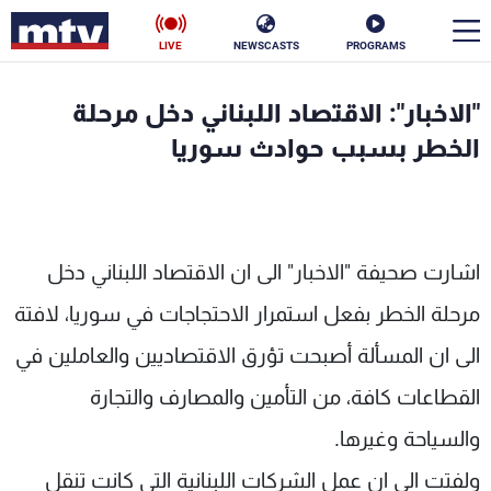
LIVE
NEWSCASTS
PROGRAMS
en
"الاخبار": الاقتصاد اللبناني دخل مرحلة
الأخبار
الخطر بسبب حوادث سوريا
سياسة
ناس
إقتصاد
فن
اشارت صحيفة "الاخبار" الى ان الاقتصاد اللبناني دخل
منوعات
رياضة
مرحلة الخطر بفعل استمرار الاحتجاجات في سوريا، لافتة
كأس العالم
الى ان المسألة أصبحت تؤرق الاقتصاديين والعاملين في
القطاعات كافة، من التأمين والمصارف والتجارة
والسياحة وغيرها.
البرامج
ولفتت الى ان عمل الشركات اللبنانية التي كانت تنقل
جدول البرامج