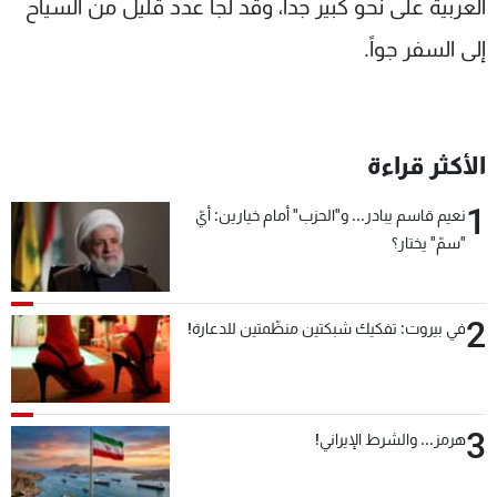
العربية على نحو كبير جداً، وقد لجأ عدد قليل من السياح
إلى السفر جواً.
الأكثر قراءة
1
نعيم قاسم يبادر... و"الحزب" أمام خيارين: أيّ
"سمّ" يختار؟
2
في بيروت: تفكيك شبكتين منظّمتين للدعارة!
3
هرمز... والشرط الإيراني!