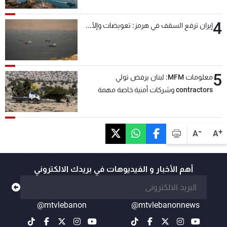
4
إيران ترفع السقف في هرمز: تعويضات وإلّا...
5
معلومات MFM: لبنان يرفض تولي
contractors وشركات أمنية خاصة مهمة
التحقق من نزع سلاح "حزب الله"
-
+
A
A
أهم الأخبار و الفيديوهات في بريدك الالكتروني
@mtvlebanon
@mtvlebanonnews