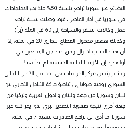
شاهد البرامج
البضائع عبر سوريا تراجع بنسبة 50% منذ بدء الاحتجاجات
الترددات
في سوريا في آذار الماضي، فيما وصلت نسبة تراجع
عمل وكالات السفر والسياحة إلى 60 في المئة (براً)،
عن MTV
وظائف
الإنـتـاج
تواصل معنا
وكذلك تقهقر مدخول القطاع التجاري 20 في المئة، إلا
لاعلاناتكم
شروط الإسـتخدام
سياسة الخصوصية
أن هذه النسب لا تزال وفق عدد من المتابعين في
أولها؛ إذ إن الأزمة اللبنانية الحقيقية لم تبدأ بعد!
ويشير رئيس مركز الدراسات في المجلس الأعلى اللبناني
السوري روجيه صوايا إلى تباطؤ حركة التبادل التجاري بين
لبنان وسوريا من جهة ولبنان والدول العربية وتركيا من
جهة أخرى، نتيجة صعوبة التصدير البري الذي يمر كله عبر
سوريا، ما أدى إلى تراجع الصادرات بنسبة 7 في المئة،
وخصوصاً مع انحسار دخول الشاحنات وخروجها في