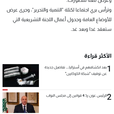
وعرض معه للتطورات.
شاهد البرامج
وترأس بري اجتماعا لكتلة "التنمية والتحرير"، وجرى عرض
الترددات
للأوضاع العامة وجدول أعمال اللجنة التشريعية التي
ستعقد غدا وبعد غد.
عن MTV
وظائف
الإنـتـاج
تواصل معنا
لاعلاناتكم
شروط الإسـتخدام
سياسة الخصوصية
الأكثر قراءة
1
بعد انكشافهم في أستراليا... تفاصيل جديدة
عن توقيف "شبكة الكوكايين"
2
الرئيس عون ردّ 4 قوانين إلى مجلس النواب