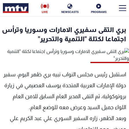
LIVE
NEWSCASTS
PROGRAMS
en
بري التقى سفيري الامارات وسوريا وترأس
الأخبار
اجتماعا لكتلة "التنمية والتحرير"
سياسة
ناس
إقتصاد
فن
استقبل رئيس مجلس النواب نبيه بري ظهر اليوم، سفير
منوعات
رياضة
دولة الإمارات العربية المتحدة يوسف العصيمي في زيارة
كأس العالم
بروتوكولية، ثم التقى المدير العام السابق للامن العام
اللواء جميل السيد وعرض معه للوضع العام.
وبعد الظهر، زاره السفير السوري علي عبد الكريم علي
البرامج
جدول البرامج