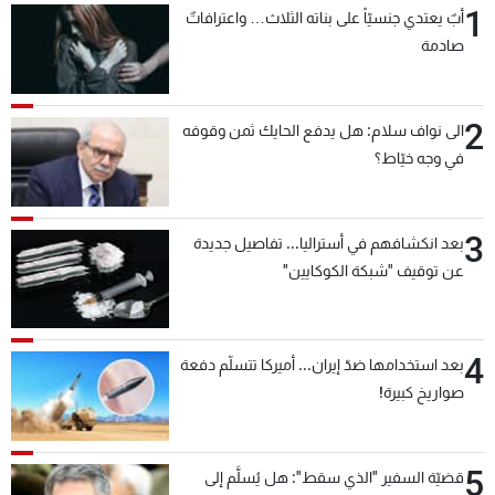
1
أبٌ يعتدي جنسيّاً على بناته الثلاث… واعترافاتٌ
شاهد البرامج
صادمة
الترددات
2
عن MTV
وظائف
الى نواف سلام: هل يدفع الحايك ثمن وقوفه
الإنـتـاج
تواصل معنا
في وجه خيّاط؟
لاعلاناتكم
شروط الإسـتخدام
سياسة الخصوصية
3
بعد انكشافهم في أستراليا... تفاصيل جديدة
عن توقيف "شبكة الكوكايين"
4
بعد استخدامها ضدّ إيران... أميركا تتسلّم دفعة
صواريخ كبيرة!
5
قضيّة السفير "الذي سقط": هل يُسلَّم إلى