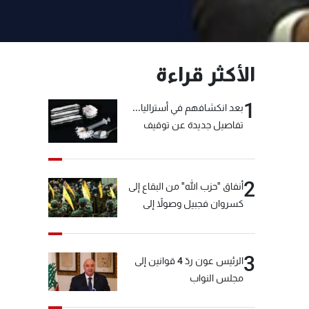
الأكثر قراءة
1
بعد انكشافهم في أستراليا...
تفاصيل جديدة عن توقيف
"شبكة الكوكايين"
2
أنفاق "حزب الله" من البقاع إلى
كسروان فجبيل وصولاً إلى
المختارة... التفاصيل في نشرة
الأخبار بعد قليل
3
الرئيس عون ردّ 4 قوانين إلى
مجلس النواب