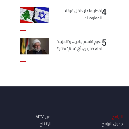
4
أخطر ما دار داخل غرفة
المفاوضات
5
نعيم قاسم يبادر... و"الحزب"
أمام خيارين: أيّ "سمّ" يختار؟
البرامج
عن MTV
جدول البرامج
الإنـتـاج