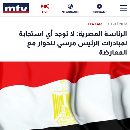
LIVE
NEWSCASTS
PROGRAMS
00:49 AM
01 Jul 2013
en
الرئاسة المصرية: لا توجد أي استجابة
الأخبار
لمبادرات الرئيس مرسي للحوار مع
المعارضة
سياسة
ناس
إقتصاد
فن
منوعات
رياضة
كأس العالم
البرامج
جدول البرامج