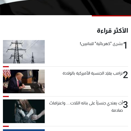
شاهد البرامج
الترددات
الأكثر قراءة
عن MTV
وظائف
الإنـتـاج
تواصل معنا
1
بشرى "كهربائية" للبنانيين!
لاعلاناتكم
شروط الإسـتخدام
سياسة الخصوصية
2
ترامب يقيّد الجنسية الأميركية بالولادة
3
أبٌ يعتدي جنسيّاً على بناته الثلاث… واعترافاتٌ
صادمة