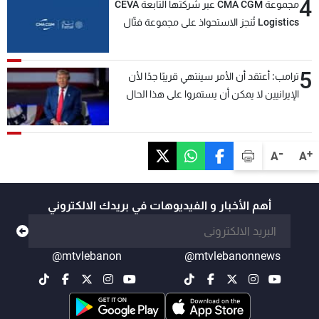
4
مجموعة CMA CGM عبر شركتها التابعة CEVA
Logistics تُنجز الاستحواذ على مجموعة فتّال
5
ترامب: أعتقد أن الأمر سينتهي قريبًا جدًا لأن
الإيرانيين لا يمكن أن يستمروا على هذا الحال
-
+
A
A
أهم الأخبار و الفيديوهات في بريدك الالكتروني
@mtvlebanon
@mtvlebanonnews