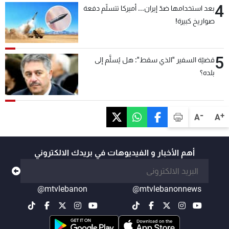
4
بعد استخدامها ضدّ إيران... أميركا تتسلّم دفعة
صواريخ كبيرة!
5
قضيّة السفير "الذي سقط": هل يُسلَّم إلى
بلده؟
-
+
A
A
أهم الأخبار و الفيديوهات في بريدك الالكتروني
@mtvlebanon
@mtvlebanonnews