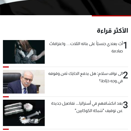
شاهد البرامج
الترددات
الأكثر قراءة
عن MTV
وظائف
الإنـتـاج
تواصل معنا
1
أبٌ يعتدي جنسيّاً على بناته الثلاث… واعترافاتٌ
لاعلاناتكم
شروط الإسـتخدام
صادمة
سياسة الخصوصية
2
الى نواف سلام: هل يدفع الحايك ثمن وقوفه
في وجه خيّاط؟
3
بعد انكشافهم في أستراليا... تفاصيل جديدة
عن توقيف "شبكة الكوكايين"