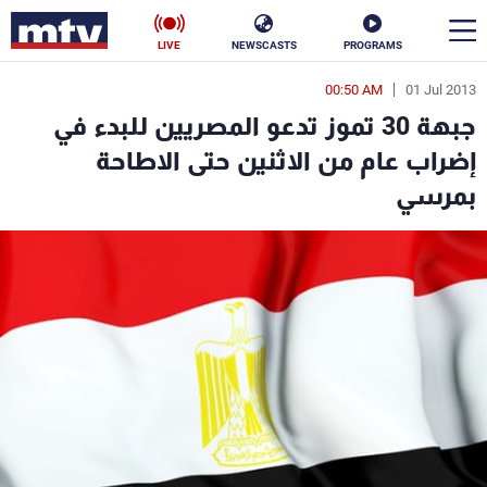
LIVE
NEWSCASTS
PROGRAMS
00:50 AM
01 Jul 2013
en
جبهة 30 تموز تدعو المصريين للبدء في
الأخبار
إضراب عام من الاثنين حتى الاطاحة
بمرسي
سياسة
ناس
إقتصاد
فن
منوعات
رياضة
كأس العالم
البرامج
جدول البرامج