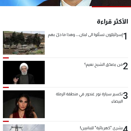
شاهد البرامج
الترددات
الأكثر قراءة
1
عن MTV
وظائف
إسرائيليّون تسلّلوا الى لبنان... وهذا ما حلّ بهم
الإنـتـاج
تواصل معنا
لاعلاناتكم
شروط الإسـتخدام
سياسة الخصوصية
2
من يصدّق الشيخ نعيم؟
3
تكسير سيارة نور غندور في منطقة الرملة
البيضاء
4
بشرى "كهربائية" للبنانيين!