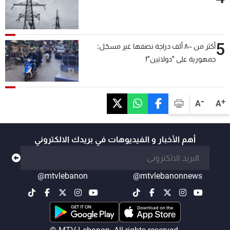
5
أكثر من ٨٠٠ ألف دراجة نصفها غير مسجّل:
جمهورية على "دولابَين"!
-
+
A
A
أهم الأخبار و الفيديوهات في بريدك الالكتروني
@mtvlebanon
@mtvlebanonnews