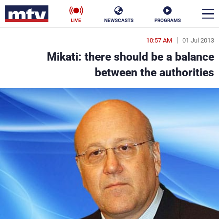
LIVE
NEWSCASTS
PROGRAMS
10:57 AM
01 Jul 2013
en
Mikati: there should be a balance
الأخبار
between the authorities
سياسة
ناس
إقتصاد
فن
منوعات
رياضة
كأس العالم
البرامج
جدول البرامج