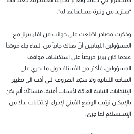
الاستمرار في دعمه وتعزيز قدراته العسكرية، معلناً أنّها
“ستزيد من وتيرة مساعداتها له”.
وذكرت مصادر اطّلعت على جوانب من لقاء بيرنز مع
المسؤولين اللبنانيين أنّ هناك جانباً من اللقاء جاء موحّداً
عندما كان بيرنز حريصاً على استكشاف مواقف
المسؤولين، فأكثر من الأسئلة حول ما يجري على
الساحة اللبنانية ولا سيّما الظروف التي أدّت الى تطيير
الإنتخابات النيابية العامّة لأسباب أمنية، متسائلاً: ألم يكن
بالإمكان ترتيب الوضع الأمني لإجراء الإنتخابات بدلاً من
الإستسلام لما جرى.