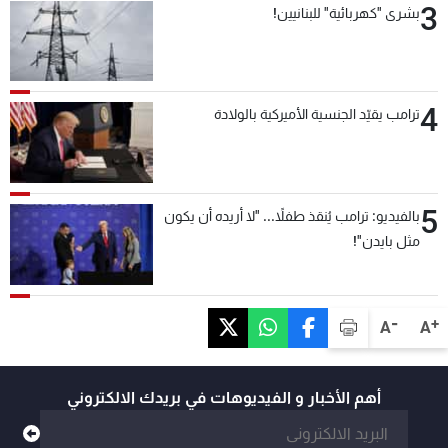
3
بشرى "كهربائية" للبنانيين!
4
ترامب يقيّد الجنسية الأميركية بالولادة
5
بالفيديو: ترامب يُنقذ طفلاً... "لا أريده أن يكون
مثل بايدن"!
-
+
A
A
أهم الأخبار و الفيديوهات في بريدك الالكتروني