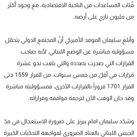
فُتات المساعدات من الناحية الاقتصادية، مع وجود أكثر
من مليون نازح على أرضه.
وأبلغَ سليمان الموفد الأميركي أنّ المجتمع الدولي يتحمّل
مسؤولية مباشرة عن الوضع اللبناني، لأنه صاحب
القرارات التي صدرت بصدده والتي بلغت نحو عشرة
قرارات في أقلّ من خمس سنوات، من القرار 1559 حتى
القرار 1701 مروراً بالقرارات الأخرى، فمسؤوليته مباشرة
وقد حان الوقت الآن لترجمة مواقفه وقراراته.
وشدّد سليمان امام بيرنز على ضرورة الاستعجال في مدّ
الجيش اللبناني بالعتاد الضروري لمواجهة التحدّيات الكبيرة