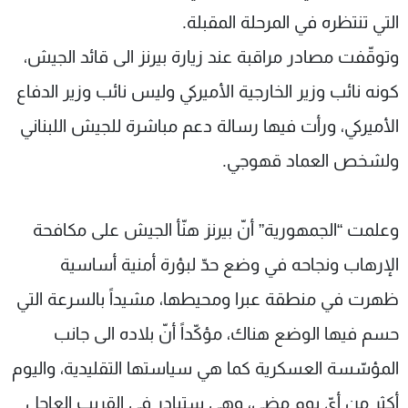
التي تنتظره في المرحلة المقبلة.
وتوقّفت مصادر مراقبة عند زيارة بيرنز الى قائد الجيش،
كونه نائب وزير الخارجية الأميركي وليس نائب وزير الدفاع
الأميركي، ورأت فيها رسالة دعم مباشرة للجيش اللبناني
ولشخص العماد قهوجي.
وعلمت “الجمهورية” أنّ بيرنز هنّأ الجيش على مكافحة
الإرهاب ونجاحه في وضع حدّ لبؤرة أمنية أساسية
ظهرت في منطقة عبرا ومحيطها، مشيداً بالسرعة التي
حسم فيها الوضع هناك، مؤكّداً أنّ بلاده الى جانب
المؤسّسة العسكرية كما هي سياستها التقليدية، واليوم
أكثر من أيّ يوم مضى، وهي ستبادر في القريب العاجل