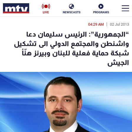
LIVE
NEWSCASTS
PROGRAMS
04:29 AM
02 Jul 2013
en
“الجمهورية”: الرئيس سليمان دعا
الأخبار
واشنطن والمجتمع الدولي الى تشكيل
شبكة حماية فعلية للبنان وبيرنز هنّأ
سياسة
ناس
الجيش
إقتصاد
فن
منوعات
رياضة
كأس العالم
البرامج
جدول البرامج