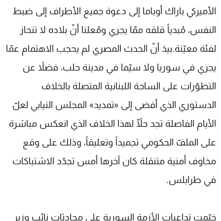
الأميركي باراك أوباما إلى دعوة جميع الأطراف إلى ضبط
النفس، مُبدياً قلقه ممّا يجري ومُعلنا أنّ بلاده لا تنحاز
لفئة معيّنة.بيدَ أنّ الحدث المصري لم يحجب الاهتمام عمّا
يجري في سوريا ولا سيّما في مدينة حلب، فضلاً عن
التطوّرات على الساحة اللبنانية المتصلة بالخلاف
الدستوري الذي أفضى إلى «تمديد» المجلس النيابي لعلّ
الأيام الفاصلة تجد حلّاً لهذا الخلاف الذي انعكس مباشرة
على الملفّ الحكومي تجميداً وتعليقاً، وذلك على وقع
مخاوف أمنية متنقلة كان آخرها أمس تجدّد الاشتباكات
في طرابلس.
خيّمت تداعيات الأزمة السورية على محادثات نائب وزير