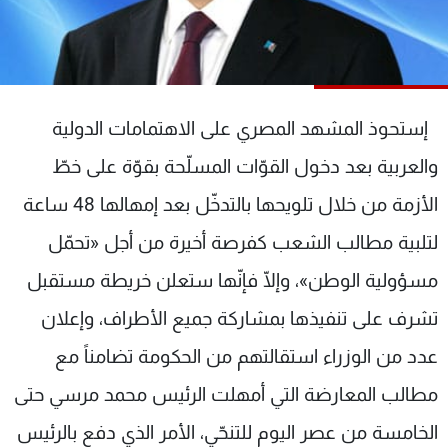
شاهد البرامج
الترددات
عن MTV
وظائف
إستحوذ المشهد المصري على الاهتمامات الدولية
الإنـتـاج
تواصل معنا
لاعلاناتكم
شروط الإسـتخدام
والعربية بعد دخول القوّات المسلّحة بقوّة على خطّ
سياسة الخصوصية
الأزمة من خلال تلويحها بالتدخّل بعد إمهالها 48 ساعة
لتلبية مطالب الشعب كفرصة أخيرة من أجل «تحمّل
مسؤولية الوطن»، وإلّا فإنّها ستعلن خريطة مستقبل
تشرف على تنفيذها بمشاركة جميع الأطراف، وإعلان
عدد من الوزراء استقالتهم من الحكومة تضامناً مع
مطالب المعارضة التي أمهلت الرئيس محمد مرسي حتى
الخامسة من عصر اليوم للتنحّي، الأمر الذي دفع بالرئيس