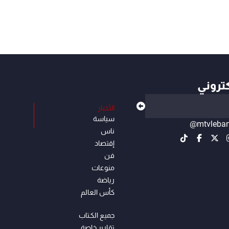
كتروني
الأخبار
سياسة
@mtvleba
ناس
إقتصاد
فن
منوعات
رياضة
كأس العالم
جميع الكـتاب
تقارير خاصة