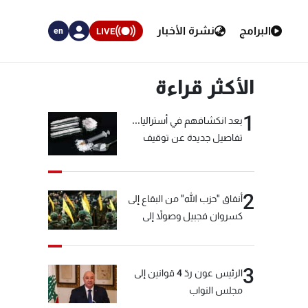
البرامج
نشرة الأخبار
LIVE
en
الأكثر قراءة
1
بعد انكشافهم في أستراليا...
تفاصيل جديدة عن توقيف
"شبكة الكوكايين"
2
أنفاق "حزب الله" من البقاع إلى
كسروان فجبيل وصولاً إلى
المختارة... التفاصيل في نشرة
الأخبار بعد قليل
3
الرئيس عون ردّ 4 قوانين إلى
مجلس النواب