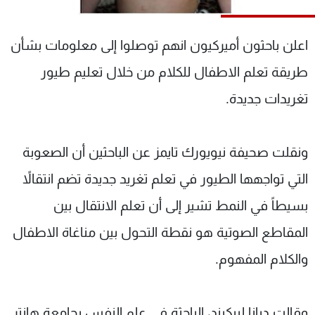
شاهد البرامج
الترددات
اعلن باحثون أميركيون انهم توصلوا إلى معلومات بشأن
طريقة تعلم الاطفال للكلام من خلال تعليم طيور
عن MTV
وظائف
الإنـتـاج
تواصل معنا
تغريدات جديدة.
لاعلاناتكم
شروط الإسـتخدام
سياسة الخصوصية
ونقلت صحيفة نيويورك تايمز عن الباحثين أن الصعوبة
التي تواجهها الطيور في تعلم تغريد جديدة تضم انتقالاً
بسيطاً في النمط تشير إلى أن تعلم الانتقال بين
المقاطع الصوتية هو نقطة التحول بين مناغاة الاطفال
والكلام المفهوم.
وقالت ديانا ليبكيند، الباحثة في علم النفس بجامعة هانتر