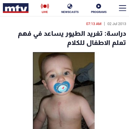
LIVE
NEWSCASTS
PROGRAMS
07:13 AM
02 Jul 2013
en
دراسة: تغريد الطيور يساعد في فهم
الأخبار
تعلم الاطفال للكلام
سياسة
ناس
إقتصاد
فن
منوعات
رياضة
كأس العالم
البرامج
جدول البرامج