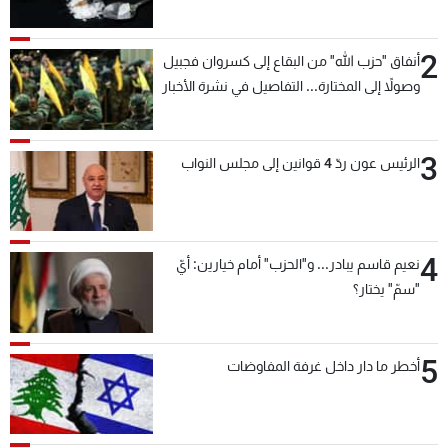
2
أنفاق "حزب الله" من البقاع إلى كسروان فجبيل
وصولاً إلى المختارة... التفاصيل في نشرة الأخبار
بعد قليل
3
الرئيس عون ردّ 4 قوانين إلى مجلس النواب
4
نعيم قاسم يبادر... و"الحزب" أمام خيارين: أيّ
"سمّ" يختار؟
5
أخطر ما دار داخل غرفة المفاوضات