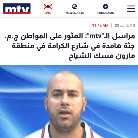
LIVE
NEWSCASTS
PROGRAMS
11:48 AM
03 Jul 2013
en
مراسل الـ"mtv": العثور على المواطن ج.م.
الأخبار
جثة هامدة في شارع الكرامة في منطقة
مارون مسك الشياح
سياسة
ناس
إقتصاد
فن
منوعات
رياضة
كأس العالم
البرامج
جدول البرامج