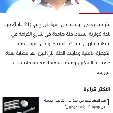
شاهد البرامج
الترددات
عثر منذ بعض الوقت على المواطن ج.م. (21 عاما)، من
عن MTV
وظائف
بلدة كوثرية السياد، جثة هامدة في شارع الكرامة في
الإنـتـاج
تواصل معنا
لاعلاناتكم
شروط الإسـتخدام
منطقة مارون مسك - الشياح، وعلى الفور حضرت
سياسة الخصوصية
الأجهزة الأمنية وعاينت الجثة التي تبين أنها مصابة بعدة
طعنات بالسكين، وفتحت تحقيقا لمعرفة ملابسات
الجريمة.
الأكثر قراءة
1
بعد انكشافهم في أستراليا... تفاصيل جديدة
عن توقيف "شبكة الكوكايين"