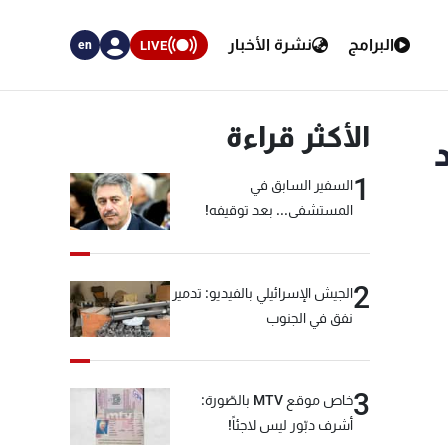
البرامج
نشرة الأخبار
LIVE
en
الأكثر قراءة
1
السفير السابق في
المستشفى... بعد توقيفه!
2
الجيش الإسرائيلي بالفيديو: تدمير
نفق في الجنوب
3
خاص موقع MTV بالصّورة:
أشرف دبّور ليس لاجئاً!