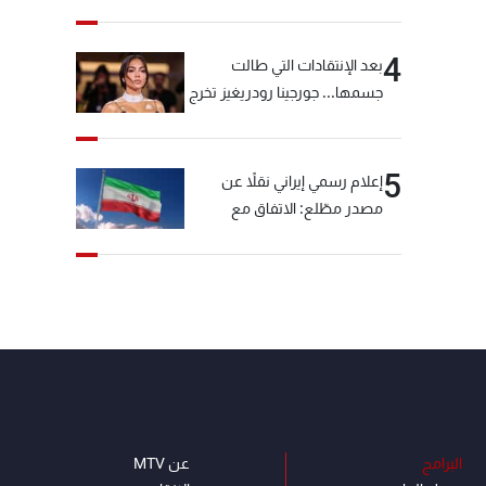
4
بعد الإنتقادات التي طالت
جسمها... جورجينا رودريغيز تخرج
عن صمتها
5
إعلام رسمي إيراني نقلاً عن
مصدر مطّلع: الاتفاق مع
سلطنة عمان بشأن مضيق
هرمز سيتأجل ما دامت أميركا
تهدد إيران
البرامج
عن MTV