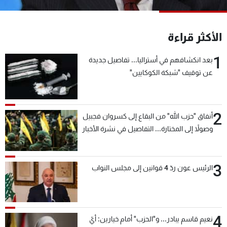
شاهد البرامج
الترددات
الأكثر قراءة
1
عن MTV
وظائف
بعد انكشافهم في أستراليا... تفاصيل جديدة
الإنـتـاج
تواصل معنا
عن توقيف "شبكة الكوكايين"
لاعلاناتكم
شروط الإسـتخدام
سياسة الخصوصية
2
أنفاق "حزب الله" من البقاع إلى كسروان فجبيل
وصولاً إلى المختارة... التفاصيل في نشرة الأخبار
بعد قليل
3
الرئيس عون ردّ 4 قوانين إلى مجلس النواب
4
نعيم قاسم يبادر... و"الحزب" أمام خيارين: أيّ