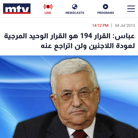
LIVE
NEWSCASTS
PROGRAMS
14:12 PM
04 Jul 2013
en
عباس: القرار 194 هو القرار الوحيد المرجية
الأخبار
لعودة اللاجئين ولن اتراجع عنه
سياسة
ناس
إقتصاد
فن
منوعات
رياضة
كأس العالم
البرامج
جدول البرامج