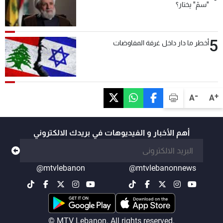
"سمّ" يختار؟
5
أخطر ما دار داخل غرفة المفاوضات
-
+
A
A
أهم الأخبار و الفيديوهات في بريدك الالكتروني
@mtvlebanon
@mtvlebanonnews
© MTV Lebanon. All rights reserved.