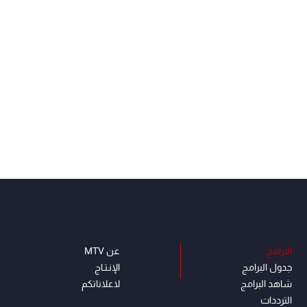
البرامج
عن MTV
جدول البرامج
الإنـتـاج
شاهد البرامج
لاعلاناتكم
الترددات