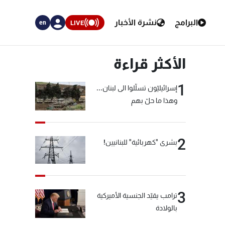
البرامج
نشرة الأخبار
LIVE
en
الأكثر قراءة
1
إسرائيليّون تسلّلوا الى لبنان...
وهذا ما حلّ بهم
2
بشرى "كهربائية" للبنانيين!
3
ترامب يقيّد الجنسية الأميركية
بالولادة