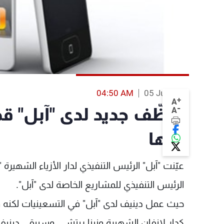
04:50 AM
05 Jul 2013
+
A
-
موظّف جديد لدى "آبل" ق
A
لديها
عيّنت "آبل" الرئيس التنفيذي لدار الأزياء الشهي
الرئيس التنفيذي للمشاريع الخاصة لدى "آبل".
حيث عمل دينيف لدى "آبل" في التسعينيات لكنه وبع
كدار لانفان الشهيرة ونينا ريتشي، وسيبقى ديني