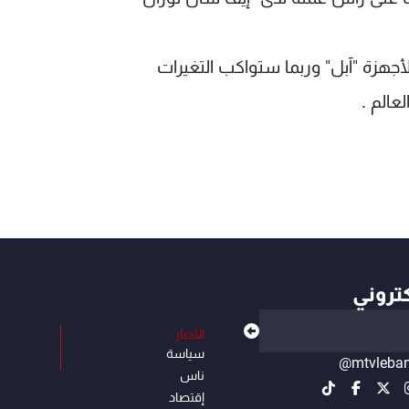
لأجهزة "آبل" وربما ستواكب التغيرات
عالم .
كتروني
الأخبار
سياسة
@mtvleba
ناس
إقتصاد