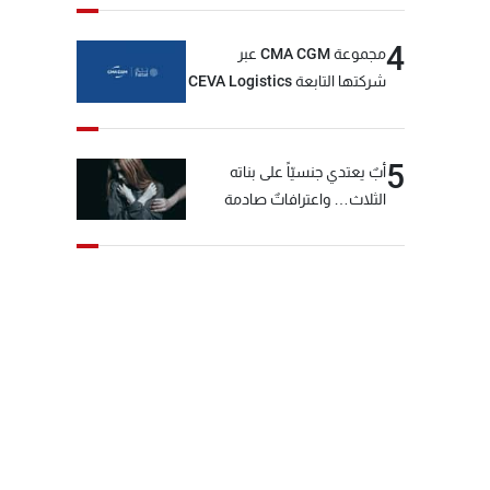
4
مجموعة CMA CGM عبر
شركتها التابعة CEVA Logistics
تُنجز الاستحواذ على مجموعة
فتّال
5
أبٌ يعتدي جنسيّاً على بناته
الثلاث… واعترافاتٌ صادمة