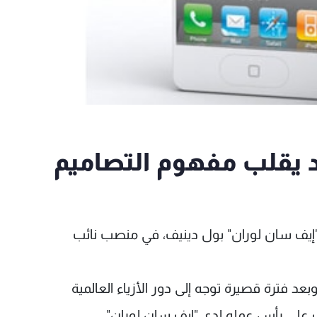
د يقلب مفهوم التصاميم
رة "إيف سان لوران" بول دينيف، في منصب نائب
د فترة قصيرة توجه إلى دور الأزياء العالمية
ف على رأس عمله لدى "إيف سان لوران"