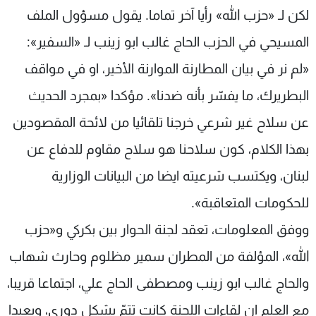
لكن لـ «حزب الله» رأيا آخر تماما. يقول مسؤول الملف
شاهد البرامج
الترددات
المسيحي في الحزب الحاج غالب ابو زينب لـ «السفير»:
«لم نر في بيان المطارنة الموارنة الأخير، او في مواقف
عن MTV
وظائف
البطريرك، ما يفسّر بأنه ضدنا». مؤكدا «بمجرد الحديث
الإنـتـاج
تواصل معنا
لاعلاناتكم
شروط الإسـتخدام
عن سلاح غير شرعي خرجنا تلقائيا من لائحة المقصودين
سياسة الخصوصية
بهذا الكلام، كون سلاحنا هو سلاح مقاوم للدفاع عن
لبنان، ويكتسب شرعيته ايضا من البيانات الوزارية
للحكومات المتعاقبة».
ووفق المعلومات، تعقد لجنة الحوار بين بكركي و«حزب
الله»، المؤلفة من المطران سمير مظلوم وحارث شهاب
والحاج غالب ابو زينب ومصطفى الحاج علي، اجتماعا قريبا،
مع العلم ان لقاءات اللجنة كانت تتمّ بشكل دوري، وبعيدا