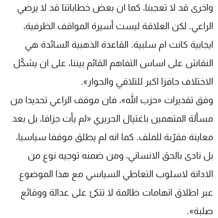
واخرى قد لا تعجبنا، كما ان بعض خطاباتنا قد لا يرضي
الراعي. لكن العلاقة ليست أسيرة المواقف الظرفية،
ايجابية كانت ام سلبية. القاعدة الذهبية السائدة هي
النقاش على اساس التفاهم القائم بيننا، على ان يشكّل
الاختلاف حافزا اكبر للتلاقي والحوار».
وفق تقديرات «حزب الله»، فان موقف الراعي تحديدا من
مسألة المتهمين باغتيال الحريري «لم يأت جزافا، بل بعد
معاينة مقرّبة للملف. كما انه لم يطلق موقفا سياسيا،
بل نادى بالحق الانساني، ومن ضمنه توجيه نوع من
الادانة لاسلوب التعاطي السياسي مع هذا الموضوع
عبر اطلاق اتهامات ظالمة لا تتكئ على عدالة ووقائع
صلبة».