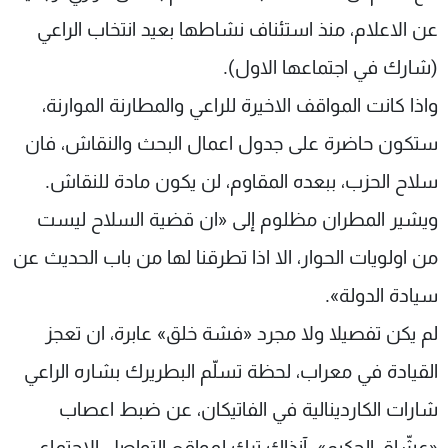
عن الاعلام، منذ استئناف نشاطها بعيد انتخاب الراعي
(شارك في اجتماعها الاول).
واذا كانت المواقف الاخيرة للراعي والمطارنة الموارنة،
ستكون حاضرة على جدول اعمال البحث والنقاش، فان
سلاح الحزب، ببعده المقاوم، لن يكون مادة للنقاش.
ويشير المطران مظلوم إلى «ان قضية السلاح ليست
من اولويات الحوار، الا اذا تطرقنا لها من باب الحديث عن
سيادة الدولة».
لم يكن تفصيلا ولا مجرد «فشة خلق» عابرة، ان تعجز
القيادة في معراب، لحظة تسلّم البطريرك بشاره الراعي
شارات الكاردينالية في الفاتيكان، عن ضبط اعصاب
«عشّاق الحكيم». آنذاك ترك لمواقع التواصل الاجتماعي