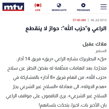
LIVE
NEWSCASTS
PROGRAMS
07:40 AM
06 Jul 2013
en
الراعي و"حزب الله": حوارٌ لا ينقطع
الأخبار
ملاك عقيل
سياسة
ناس
السفير
إقتصاد
فن
«بلّ» البطريرك بشاره الراعي «ريق» فريق 14 آذار.
منوعات
رياضة
متدرّجا، بعد اتهامات منظّمة له بغضّ النظر عن سلاح
«حزب الله»، من اتهام فريق «8 آذار» بالمشاركة في
كأس العالم
«هدم الدولة»، الى معادلة «السلاح غير الشرعي يجرّ
السلاح غير الشرعي». يرى الناقمون على مواقف الراعي
البرامج
بان الأخير بات، اخيرا، يتحدّث بلسانهم!
جدول البرامج