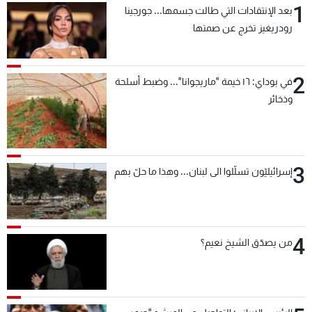
1
بعد الإنتقادات التي طالت جسمها... جورجينا
رودريغيز تخرج عن صمتها
2
في بوداي: ١٦ خيمة "ماريجوانا"... وضبط أسلحة
وذخائر
3
إسرائيليّون تسلّلوا الى لبنان... وهذا ما حلّ بهم
4
من يصدّق الشيخ نعيم؟