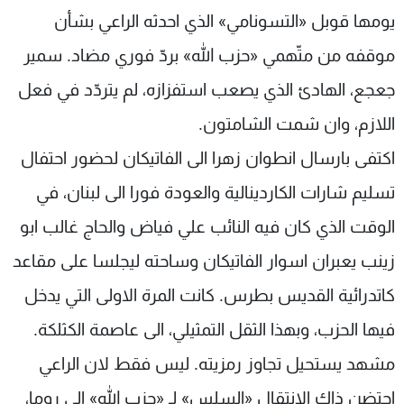
يومها قوبل «التسونامي» الذي احدثه الراعي بشأن
موقفه من متّهمي «حزب الله» بردّ فوري مضاد. سمير
جعجع، الهادئ الذي يصعب استفزازه، لم يتردّد في فعل
اللازم، وان شمت الشامتون.
اكتفى بارسال انطوان زهرا الى الفاتيكان لحضور احتفال
تسليم شارات الكاردينالية والعودة فورا الى لبنان، في
الوقت الذي كان فيه النائب علي فياض والحاج غالب ابو
زينب يعبران اسوار الفاتيكان وساحته ليجلسا على مقاعد
كاتدرائية القديس بطرس. كانت المرة الاولى التي يدخل
فيها الحزب، وبهذا الثقل التمثيلي، الى عاصمة الكثلكة.
مشهد يستحيل تجاوز رمزيته. ليس فقط لان الراعي
احتضن ذاك الانتقال «السلس» لـ «حزب الله» الى روما،