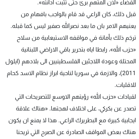
القضاء «لان المتهم برئ حتى تثبت ادانته».
قبل ذلك، كان الراعي قد قام بالواجب بافهام من
يعنيهم الامر بان ما بعد نصرالله صفير ليس كما قبله.
ترجَم ذلك بأمانة في مواقفه الاستيعابية من سلاح
«حزب الله»، رابطا اياه بتحرير باقي الاراضي اللبنانية
المحتلة وعودة اللاجئين الفلسطينيين الى بلادهم (ايلول
2011)، والازمة في سوريا لناحية ابراز نظام الاسد كحام
للاقليات.
لقيادات «حزب الله» رؤيتهم الاوسع للتصريحات التي
تصدر عن بكركي، على اختلاف لهجتها. «هناك علاقة
ايجابية كبيرة مع البطريرك الراعي. هذا لا يمنع ان يكون
هناك بعض المواقف الصادرة عن الصرح التي تريحنا