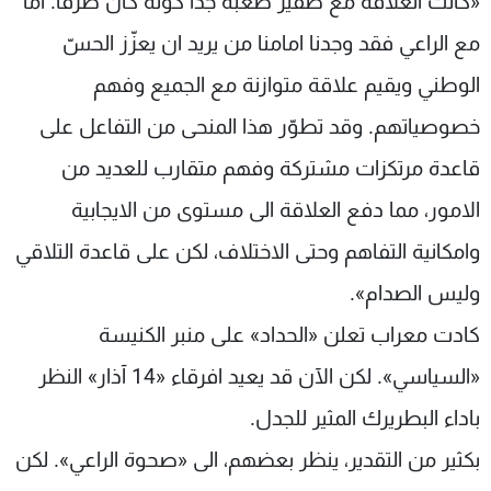
«كانت العلاقة مع صفير صعبة جدا كونه كان طرفا. اما
مع الراعي فقد وجدنا امامنا من يريد ان يعزّز الحسّ
الوطني ويقيم علاقة متوازنة مع الجميع وفهم
خصوصياتهم. وقد تطوّر هذا المنحى من التفاعل على
قاعدة مرتكزات مشتركة وفهم متقارب للعديد من
الامور، مما دفع العلاقة الى مستوى من الايجابية
وامكانية التفاهم وحتى الاختلاف، لكن على قاعدة التلاقي
وليس الصدام».
كادت معراب تعلن «الحداد» على منبر الكنيسة
«السياسي». لكن الآن قد يعيد افرقاء «14 آذار» النظر
باداء البطريرك المثير للجدل.
بكثير من التقدير، ينظر بعضهم، الى «صحوة الراعي». لكن