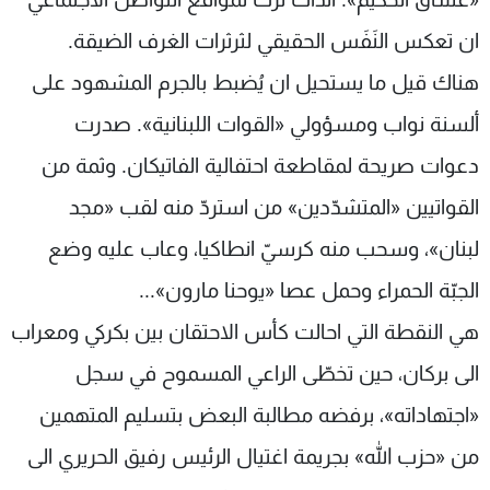
ان تعكس النَفَس الحقيقي لثرثرات الغرف الضيقة.
هناك قيل ما يستحيل ان يُضبط بالجرم المشهود على
ألسنة نواب ومسؤولي «القوات اللبنانية». صدرت
دعوات صريحة لمقاطعة احتفالية الفاتيكان. وثمة من
القواتيين «المتشدّدين» من استردّ منه لقب «مجد
لبنان»، وسحب منه كرسيّ انطاكيا، وعاب عليه وضع
الجبّة الحمراء وحمل عصا «يوحنا مارون»...
هي النقطة التي احالت كأس الاحتقان بين بكركي ومعراب
الى بركان، حين تخطّى الراعي المسموح في سجل
«اجتهاداته»، برفضه مطالبة البعض بتسليم المتهمين
من «حزب الله» بجريمة اغتيال الرئيس رفيق الحريري الى