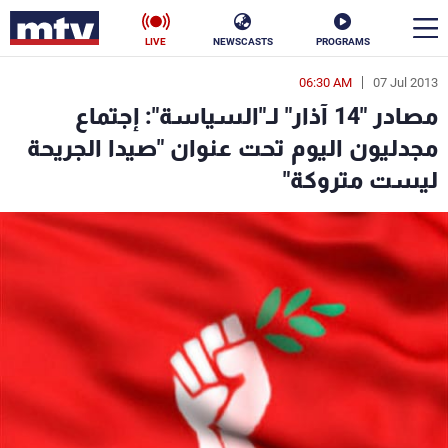
LIVE
NEWSCASTS
PROGRAMS
06:30 AM
07 Jul 2013
en
مصادر "14 آذار" لـ"السياسة": إجتماع
الأخبار
مجدليون اليوم تحت عنوان "صيدا الجريحة
ليست متروكة"
سياسة
ناس
إقتصاد
فن
منوعات
رياضة
كأس العالم
البرامج
جدول البرامج