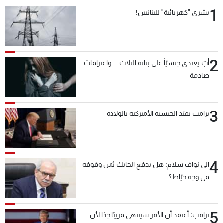
1
بشرى "كهربائية" للبنانيين!
2
أبٌ يعتدي جنسيّاً على بناته الثلاث… واعترافاتٌ
صادمة
3
ترامب يقيّد الجنسية الأميركية بالولادة
4
الى نواف سلام: هل يدفع الحايك ثمن وقوفه
في وجه خيّاط؟
5
ترامب: أعتقد أن الأمر سينتهي قريبًا جدًا لأن