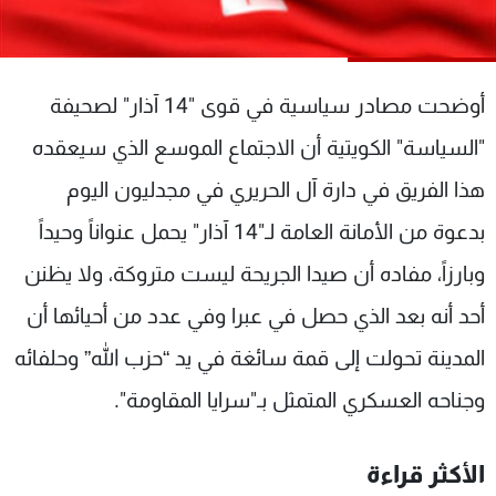
شاهد البرامج
الترددات
أوضحت مصادر سياسية في قوى "14 آذار" لصحيفة
عن MTV
وظائف
"السياسة" الكويتية أن الاجتماع الموسع الذي سيعقده
الإنـتـاج
تواصل معنا
لاعلاناتكم
شروط الإسـتخدام
هذا الفريق في دارة آل الحريري في مجدليون اليوم
سياسة الخصوصية
بدعوة من الأمانة العامة لـ"14 آذار" يحمل عنواناً وحيداً
وبارزاً، مفاده أن صيدا الجريحة ليست متروكة، ولا يظنن
أحد أنه بعد الذي حصل في عبرا وفي عدد من أحيائها أن
المدينة تحولت إلى قمة سائغة في يد “حزب الله” وحلفائه
وجناحه العسكري المتمثل بـ"سرايا المقاومة".
الأكثر قراءة