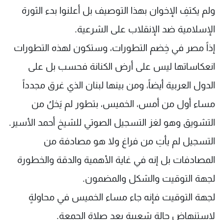
ولم يكتفِ الإخوان بهذا التوصيف بل أعلنوا بدء الثورة
شاهد البرامج
الترددات
الإسلامية ضد الإنقلاب على الشرعية.
إذاً مصر في خِضم التطورات، وستكون لهذه التطورات
عن MTV
وظائف
انعكاساتها ليس على أرض الكنانة فحسب بل على
الإنـتـاج
تواصل معنا
لاعلاناتكم
شروط الإسـتخدام
الدول العربية أيضاً، ومن بينها لبنان الذي غرق مجدداً
سياسة الخصوصية
مساء أول من أمس، الخميس، بتطور لم يَخلُ من
التشويق وهو لغز التسجيل الصوتي للشيخ أحمد الأسير.
التسجيل لم يأتِ من فراغ ولا هو مصادفة من
المصادفات بل إنه في غاية الأهمية والدقة والخطورة
لجهة التوقيت والشكل والمضمون.
لجهة التوقيت فإنه جاء مساء الخميس في محاولةٍ
لاستنهاض حالة شعبية بعد صلاة الجمعة.