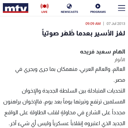
LIVE
NEWSCASTS
PROGRAMS
09:09 AM
07 Jul 2013
en
لغز الأسير بعدما ظَهَر صوتياً
الأخبار
الهام سعيد فريحه
سياسة
ناس
الأنوار
إقتصاد
فن
العالم، والعالم العربي، منهمكان بما جرى ويجري في
منوعات
رياضة
مصر.
التحديات المتبادلة بين السلطة الجديدة والإخوان
كأس العالم
المسلمين ترتفع وتيرتها يوماً بعد يوم، فالإخوان يراهنون
مجدداً على الشارع في محاولةٍ لقلب الطاولة على الواقع
البرامج
الجديد الذي اعتبروه إنقلاباً عسكرياً وليس أي شيء آخر.
جدول البرامج