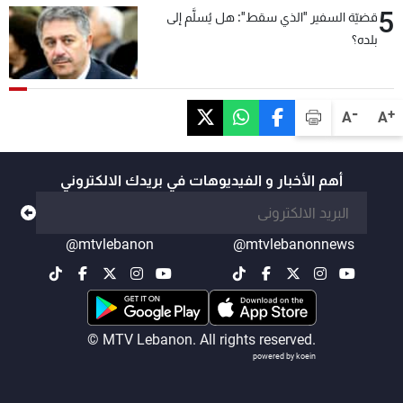
5
قضيّة السفير "الذي سقط": هل يُسلَّم إلى
بلده؟
-
+
A
A
أهم الأخبار و الفيديوهات في بريدك الالكتروني
@mtvlebanon
@mtvlebanonnews
© MTV Lebanon. All rights reserved.
powered by koein