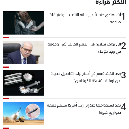
الأكثر قراءة
1
أبٌ يعتدي جنسيّاً على بناته الثلاث… واعترافاتٌ
صادمة
2
الى نواف سلام: هل يدفع الحايك ثمن وقوفه
في وجه خيّاط؟
3
بعد انكشافهم في أستراليا... تفاصيل جديدة
عن توقيف "شبكة الكوكايين"
4
بعد استخدامها ضدّ إيران... أميركا تتسلّم دفعة
صواريخ كبيرة!