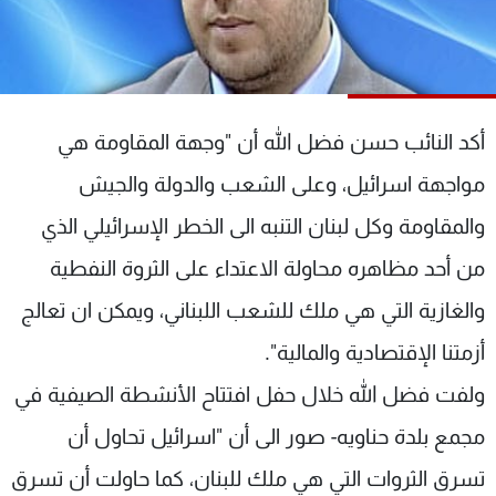
شاهد البرامج
الترددات
عن MTV
وظائف
أكد النائب حسن فضل الله أن "وجهة المقاومة هي
الإنـتـاج
تواصل معنا
لاعلاناتكم
شروط الإسـتخدام
مواجهة اسرائيل، وعلى الشعب والدولة والجيش
سياسة الخصوصية
والمقاومة وكل لبنان التنبه الى الخطر الإسرائيلي الذي
من أحد مظاهره محاولة الاعتداء على الثروة النفطية
والغازية التي هي ملك للشعب اللبناني، ويمكن ان تعالج
أزمتنا الإقتصادية والمالية".
ولفت فضل الله خلال حفل افتتاح الأنشطة الصيفية في
مجمع بلدة حناويه- صور الى أن "اسرائيل تحاول أن
تسرق الثروات التي هي ملك للبنان، كما حاولت أن تسرق