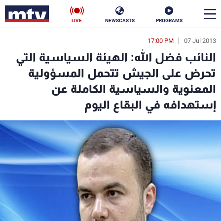
LIVE
NEWSCASTS
PROGRAMS
17:00 PM
07 Jul 2013
en
النائب فضل الله: الهيئة السياسية التي
الأخبار
تحرض على الجيش تتحمل المسؤولية
المعنوية والسياسية الكاملة عن
سياسة
ناس
إستهدافه في البقاع اليوم
إقتصاد
فن
منوعات
رياضة
كأس العالم
البرامج
جدول البرامج