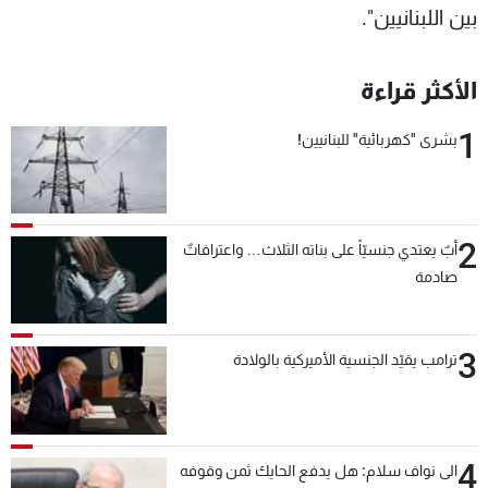
بين اللبنانيين".
الأكثر قراءة
1
بشرى "كهربائية" للبنانيين!
2
أبٌ يعتدي جنسيّاً على بناته الثلاث… واعترافاتٌ
صادمة
3
ترامب يقيّد الجنسية الأميركية بالولادة
4
الى نواف سلام: هل يدفع الحايك ثمن وقوفه