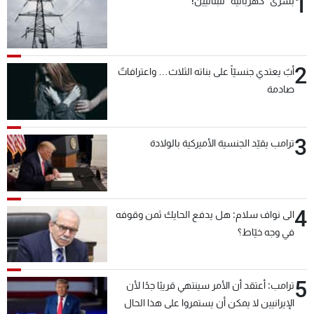
1
بشرى "كهربائية" للبنانيين!
2
أبٌ يعتدي جنسيّاً على بناته الثلاث… واعترافاتٌ
صادمة
3
ترامب يقيّد الجنسية الأميركية بالولادة
4
الى نواف سلام: هل يدفع الحايك ثمن وقوفه
في وجه خيّاط؟
5
ترامب: أعتقد أن الأمر سينتهي قريبًا جدًا لأن
الإيرانيين لا يمكن أن يستمروا على هذا الحال