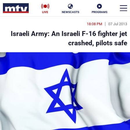
LIVE
NEWSCASTS
PROGRAMS
18:08 PM
07 Jul 2013
en
Israeli Army: An Israeli F-16 fighter jet
الأخبار
crashed, pilots safe
سياسة
ناس
إقتصاد
فن
منوعات
رياضة
كأس العالم
البرامج
جدول البرامج