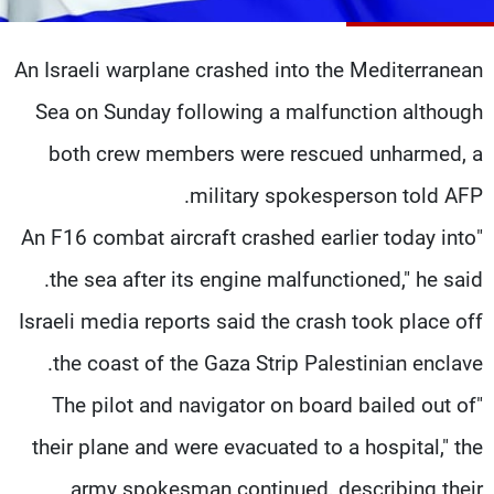
شاهد البرامج
الترددات
An Israeli warplane crashed into the Mediterranean
Sea on Sunday following a malfunction although
عن MTV
وظائف
الإنـتـاج
تواصل معنا
both crew members were rescued unharmed, a
لاعلاناتكم
شروط الإسـتخدام
military spokesperson told AFP.
سياسة الخصوصية
"An F16 combat aircraft crashed earlier today into
the sea after its engine malfunctioned," he said.
Israeli media reports said the crash took place off
the coast of the Gaza Strip Palestinian enclave.
"The pilot and navigator on board bailed out of
their plane and were evacuated to a hospital," the
army spokesman continued, describing their