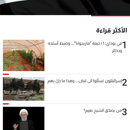
شاهد البرامج
الترددات
الأكثر قراءة
عن MTV
وظائف
الإنـتـاج
تواصل معنا
1
في بوداي: ١٦ خيمة "ماريجوانا"... وضبط أسلحة
لاعلاناتكم
شروط الإسـتخدام
وذخائر
سياسة الخصوصية
2
إسرائيليّون تسلّلوا الى لبنان... وهذا ما حلّ بهم
3
من يصدّق الشيخ نعيم؟