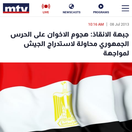
LIVE
NEWSCASTS
PROGRAMS
10:16 AM
08 Jul 2013
en
جبهة الانقاذ: هجوم الاخوان على الحرس
الأخبار
الجمهوري محاولة لاستدراج الجيش
لمواجهة
سياسة
ناس
إقتصاد
فن
منوعات
رياضة
كأس العالم
البرامج
جدول البرامج