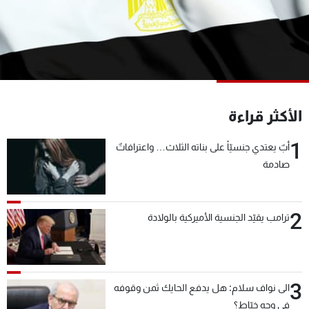
شاهد البرامج
الترددات
عن MTV
وظائف
الإنـتـاج
تواصل معنا
لاعلاناتكم
شروط الإسـتخدام
الأكثر قراءة
سياسة الخصوصية
1
أبٌ يعتدي جنسيّاً على بناته الثلاث… واعترافاتٌ
صادمة
2
ترامب يقيّد الجنسية الأميركية بالولادة
3
الى نواف سلام: هل يدفع الحايك ثمن وقوفه
في وجه خيّاط؟