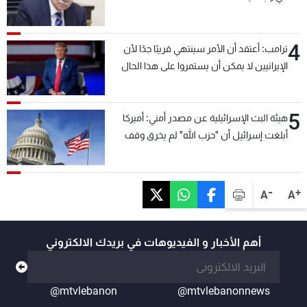
4
ترامب: أعتقد أن الأمر سينتهي قريبًا جدًا لأن
الإيرانيين لا يمكن أن يستمروا على هذا الحال
5
هيئة البث الإسرائيلية عن مصدر أمني: أميركا
أبلغت إسرائيل أن "حزب الله" لم يخرق وقف
إطلاق النار أمس في مجدل زون وطلبت منها
عدم التصعيد خشية أن يؤثر ذلك على مفاوضات
روما
-
+
A
A
أهم الأخبار و الفيديوهات في بريدك الالكتروني
@mtvlebanon
@mtvlebanonnews