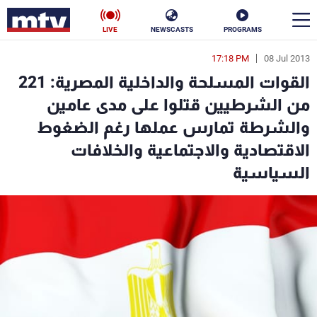
LIVE
NEWSCASTS
PROGRAMS
17:18 PM
08 Jul 2013
en
القوات المسلحة والداخلية المصرية: 221
الأخبار
من الشرطيين قتلوا على مدى عامين
والشرطة تمارس عملها رغم الضغوط
سياسة
ناس
الاقتصادية والاجتماعية والخلافات
إقتصاد
فن
السياسية
منوعات
رياضة
كأس العالم
البرامج
جدول البرامج