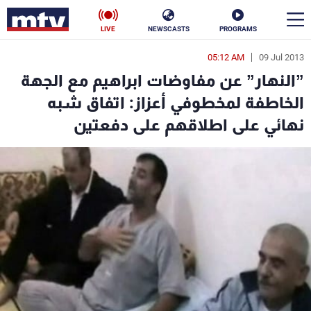
LIVE
NEWSCASTS
PROGRAMS
05:12 AM
09 Jul 2013
en
”النهار” عن مفاوضات ابراهيم مع الجهة
الأخبار
الخاطفة لمخطوفي أعزاز: اتفاق شبه
نهائي على اطلاقهم على دفعتين
سياسة
ناس
إقتصاد
فن
منوعات
رياضة
كأس العالم
البرامج
جدول البرامج