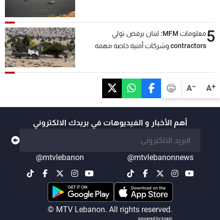
5
معلومات MFM: لبنان يرفض تولي
contractors وشركات أمنية خاصة مهمة
التحقق من نزع سلاح "حزب الله"
-
+
A
A
أهم الأخبار و الفيديوهات في بريدك الالكتروني
@mtvlebanon
@mtvlebanonnews
© MTV Lebanon. All rights reserved.
powered by koein