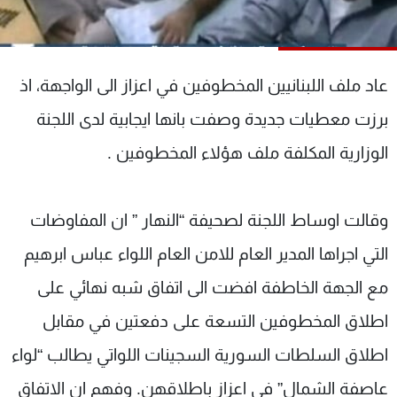
شاهد البرامج
الترددات
عاد ملف اللبنانيين المخطوفين في اعزاز الى الواجهة، اذ
عن MTV
وظائف
برزت معطيات جديدة وصفت بانها ايجابية لدى اللجنة
الإنـتـاج
تواصل معنا
لاعلاناتكم
شروط الإسـتخدام
الوزارية المكلفة ملف هؤلاء المخطوفين .
سياسة الخصوصية
وقالت اوساط اللجنة لصحيفة “النهار ” ان المفاوضات
التي اجراها المدير العام للامن العام اللواء عباس ابرهيم
مع الجهة الخاطفة افضت الى اتفاق شبه نهائي على
اطلاق المخطوفين التسعة على دفعتين في مقابل
اطلاق السلطات السورية السجينات اللواتي يطالب “لواء
عاصفة الشمال” في اعزاز باطلاقهن. وفهم ان الاتفاق