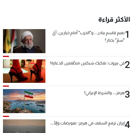
الأكثر قراءة
1
نعيم قاسم يبادر... و"الحزب" أمام خيارين: أيّ
"سمّ" يختار؟
2
في بيروت: تفكيك شبكتين منظّمتين للدعارة!
3
هرمز... والشرط الإيراني!
4
إيران ترفع السقف في هرمز: تعويضات وإلّا...