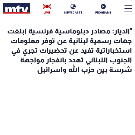
LIVE
NEWSCASTS
PROGRAMS
en
"الديار: مصادر دبلوماسية فرنسية ابلغت
الأخبار
جهات رسمية لبنانية عن توفر معلومات
استخباراتية تفيد عن تحضيرات تجري في
سياسة
ناس
الجنوب اللبناني تهدد بانفجار مواجهة
شرسة بين حزب الله واسرائيل
إقتصاد
فن
منوعات
رياضة
كأس العالم
البرامج
جدول البرامج