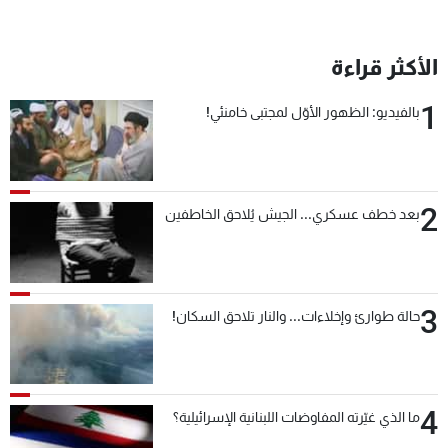
شاهد البرامج
الترددات
الأكثر قراءة
1
بالفيديو: الظهور الأوّل لمجتبى خامنئي!
عن MTV
وظائف
الإنـتـاج
تواصل معنا
لاعلاناتكم
شروط الإسـتخدام
سياسة الخصوصية
2
بعد خطف عسكري... الجيش يُلاحق الخاطفين
3
حالة طوارئ وإخلاءات... والنار تلاحق السكان!
4
ما الذي غيّرته المفاوضات اللبنانية الإسرائيلية؟