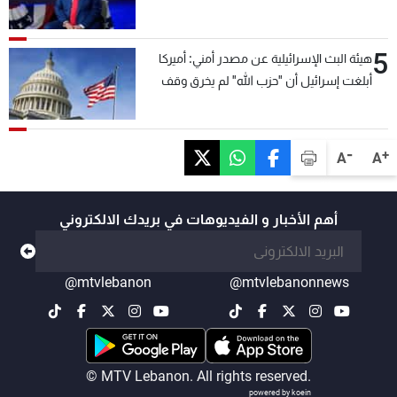
5
هيئة البث الإسرائيلية عن مصدر أمني: أميركا
أبلغت إسرائيل أن "حزب الله" لم يخرق وقف
إطلاق النار أمس في مجدل زون وطلبت منها
عدم التصعيد خشية أن يؤثر ذلك على مفاوضات
روما
-
+
A
A
أهم الأخبار و الفيديوهات في بريدك الالكتروني
@mtvlebanon
@mtvlebanonnews
© MTV Lebanon. All rights reserved.
powered by koein