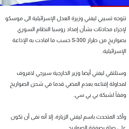
شاهد البرامج
الترددات
تتوجه تسيبي ليفني وزيرة العدل الإسرائيلية الى موسكو
لإجراء محادثات بشأن إمداد روسيا النظام السوري
عن MTV
وظائف
الإنـتـاج
تواصل معنا
بصواريخ من طراز S-300 حسب ما افادت به الإذاعة
لاعلاناتكم
شروط الإسـتخدام
الإسرائيلية.
سياسة الخصوصية
وستلتقي ليفني أيضا وزير الخارجية سيرجي لافروف
لمحاولة إقناعه بعدم المضي قدما في شحن الصواريخ
وفقاً لشبكة بي بي سي.
وأكد المتحدث باسم ليفني الزيارة، إلا أنه نفى أن تكون
على صلة بصفقة الصواريخ.