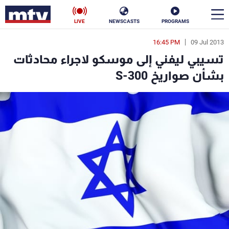
LIVE
NEWSCASTS
PROGRAMS
16:45 PM
09 Jul 2013
en
تسيبي ليفني إلى موسكو لاجراء محادثات
الأخبار
بشأن صواريخ S-300
سياسة
ناس
إقتصاد
فن
منوعات
رياضة
كأس العالم
البرامج
جدول البرامج