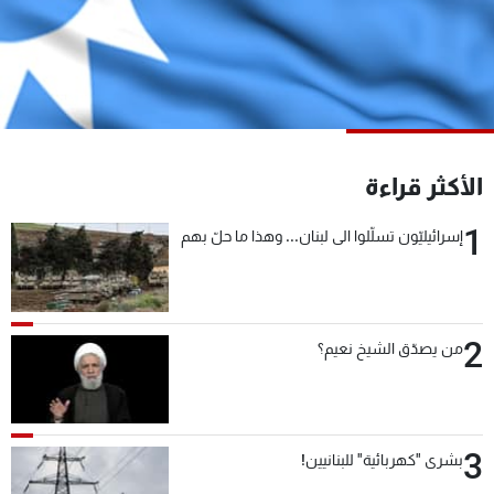
شاهد البرامج
الترددات
عن MTV
وظائف
الإنـتـاج
تواصل معنا
لاعلاناتكم
شروط الإسـتخدام
الأكثر قراءة
سياسة الخصوصية
1
إسرائيليّون تسلّلوا الى لبنان... وهذا ما حلّ بهم
2
من يصدّق الشيخ نعيم؟
3
بشرى "كهربائية" للبنانيين!