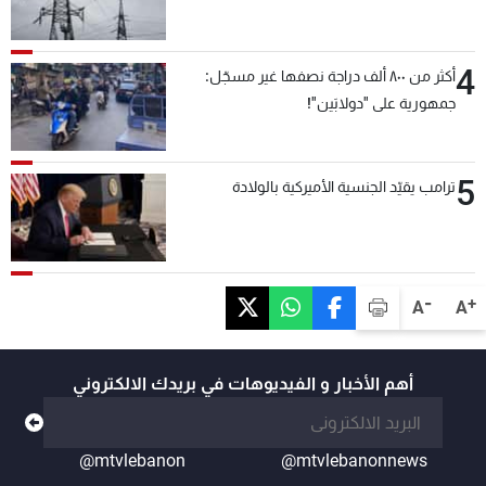
4
أكثر من ٨٠٠ ألف دراجة نصفها غير مسجّل:
جمهورية على "دولابَين"!
5
ترامب يقيّد الجنسية الأميركية بالولادة
-
+
A
A
أهم الأخبار و الفيديوهات في بريدك الالكتروني
@mtvlebanon
@mtvlebanonnews