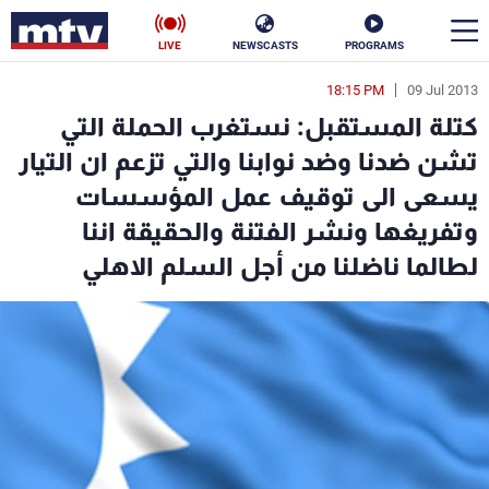
LIVE
NEWSCASTS
PROGRAMS
18:15 PM
09 Jul 2013
en
كتلة المستقبل: نستغرب الحملة التي
الأخبار
تشن ضدنا وضد نوابنا والتي تزعم ان التيار
يسعى الى توقيف عمل المؤسسات
سياسة
ناس
وتفريغها ونشر الفتنة والحقيقة اننا
إقتصاد
فن
لطالما ناضلنا من أجل السلم الاهلي
منوعات
رياضة
كأس العالم
البرامج
جدول البرامج