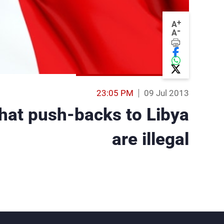
+
A
-
A
23:05 PM
09 Jul 2013
hat push-backs to Libya
are illegal