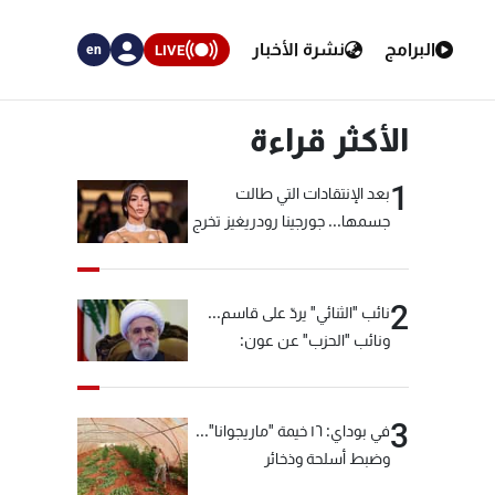
البرامج
نشرة الأخبار
LIVE
en
الأكثر قراءة
1
بعد الإنتقادات التي طالت
جسمها... جورجينا رودريغيز تخرج
عن صمتها
2
نائب "الثنائي" يردّ على قاسم...
ونائب "الحزب" عن عون:
"انشالله خير"
3
في بوداي: ١٦ خيمة "ماريجوانا"...
وضبط أسلحة وذخائر