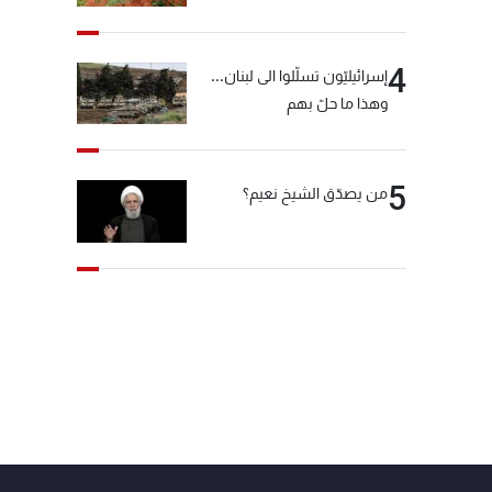
4
إسرائيليّون تسلّلوا الى لبنان...
وهذا ما حلّ بهم
5
من يصدّق الشيخ نعيم؟