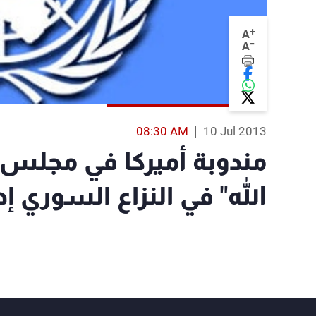
+
A
-
A
08:30 AM
10 Jul 2013
مندوبة أميركا في مجلس 
الله" في النزاع السوري إه