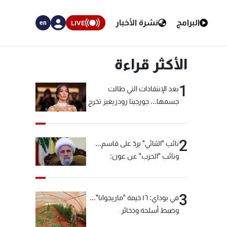
البرامج
نشرة الأخبار
LIVE
en
الأكثر قراءة
1
بعد الإنتقادات التي طالت
جسمها... جورجينا رودريغيز تخرج
عن صمتها
2
نائب "الثنائي" يردّ على قاسم...
ونائب "الحزب" عن عون:
"انشالله خير"
3
في بوداي: ١٦ خيمة "ماريجوانا"...
وضبط أسلحة وذخائر