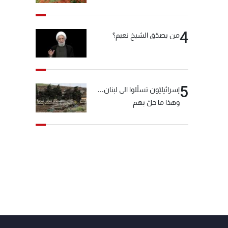
4
من يصدّق الشيخ نعيم؟
5
إسرائيليّون تسلّلوا الى لبنان...
وهذا ما حلّ بهم