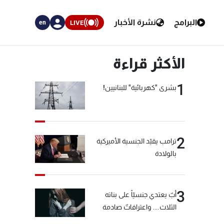
البرامج
نشرة الأخبار
LIVE
en
الأكثر قراءة
1
بشرى "كهربائية" للبنانيين!
2
ترامب يقيّد الجنسية الأميركية
بالولادة
3
أبٌ يعتدي جنسيّاً على بناته
الثلاث… واعترافاتٌ صادمة