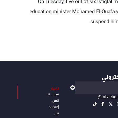
On Tuesday, five out of six Istiqlal 
education minister Mohamed El-Ouafa who
suspend him
كتروني
الأخبار
سياسة
@mtvleba
ناس
إقتصاد
فن