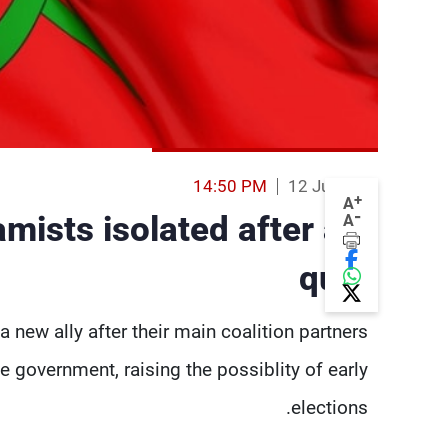
14:50 PM
12 Jul 2013
+
A
-
amists isolated after ally
A
quits
a new ally after their main coalition partners
e government, raising the possiblity of early
elections.