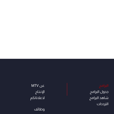
البرامج
عن MTV
جدول البرامج
الإنـتـاج
شاهد البرامج
لاعلاناتكم
الترددات
وظائف