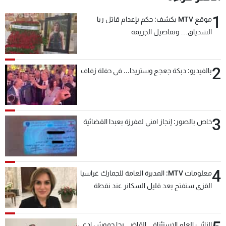
1
موقع MTV يكشف: حكم بإعدام قاتل ريا
الشدياق… وتفاصيل الجريمة
2
بالفيديو: دبكة جعجع وستريدا... في حفلة زفاف
3
خاص بالصور: إنجاز امني لمفرزة بعبدا القضائية
4
معلومات MTV: المديرة العامة للجمارك غراسيا
القزي ستفتح بعد قليل السكانر عند نقطة
المصنع لتسهيل عملية التصدير البري إلى
السعودية والدول العربية
النائب العام الاستئنافي القاضي رجا حموش ادعى