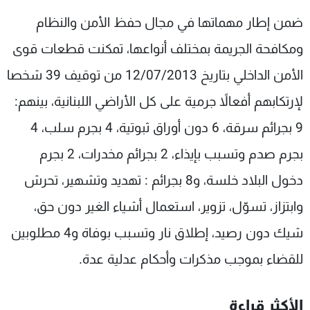
شاهد البرامج
ضمن إطار مهماتها في مجال حفظ الأمن والنظام
الترددات
ومكافحة الجريمة بمختلف أنواعها، تمكنت قطعات قوى
الأمن الداخلي بتاريخ 12/07/2013 من توقيف 39 شخصا
عن MTV
وظائف
الإنـتـاج
تواصل معنا
لإرتكابهم أفعالاً جرمية على كل الأراضي اللبنانية، بينهم:
لاعلاناتكم
شروط الإسـتخدام
سياسة الخصوصية
9 بجرائم سرقة، 6 دون أوراق ثبوتية، 4 بجرم سلب، 4
بجرم صدم وتسبب بإيذاء، 2 بجرائم مخدرات، 2 بجرم
دخول البلاد خلسة، و8 بجرائم : تهديد وتشهير، تحرش
وابتزاز، تسوّل، تزوير، استعمال أشياء الغير دون حق،
شيك دون رصيد، إطلاق نار وتسبب بوفاة و4 مطلوبين
للقضاء بموجب مذكرات وأحكام عدلية عدة.
الأكثر قراءة