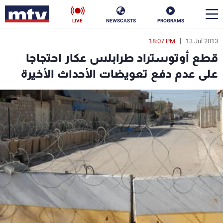
LIVE
NEWSCASTS
PROGRAMS
18:07 PM
13 Jul 2013
en
قطع أوتوستراد طرابلس عكار احتجاجا
الأخبار
على عدم دفع تعويضات الأحداث الأخيرة
سياسة
ناس
إقتصاد
فن
منوعات
رياضة
كأس العالم
البرامج
جدول البرامج