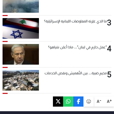
3
ما الذي غيّرته المفاوضات اللبنانية الإسرائيلية؟
4
"عمل حازم في لبنان"... ماذا أعلن نتنياهو؟
5
مخيم ضبية... بين التَّهميش ونقص الخدمات
-
+
A
A