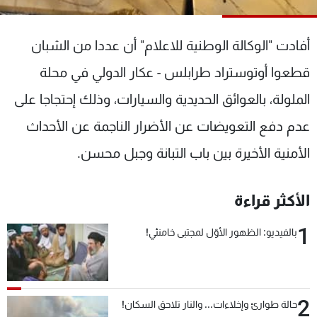
شاهد البرامج
الترددات
أفادت "الوكالة الوطنية للاعلام" أن عددا من الشبان
قطعوا أوتوستراد طرابلس - عكار الدولي في محلة
عن MTV
وظائف
الإنـتـاج
تواصل معنا
الملولة، بالعوائق الحديدية والسيارات، وذلك إحتجاجا على
لاعلاناتكم
شروط الإسـتخدام
عدم دفع التعويضات عن الأضرار الناجمة عن الأحداث
سياسة الخصوصية
الأمنية الأخيرة بين باب التبانة وجبل محسن.
الأكثر قراءة
1
بالفيديو: الظهور الأوّل لمجتبى خامنئي!
2
حالة طوارئ وإخلاءات... والنار تلاحق السكان!