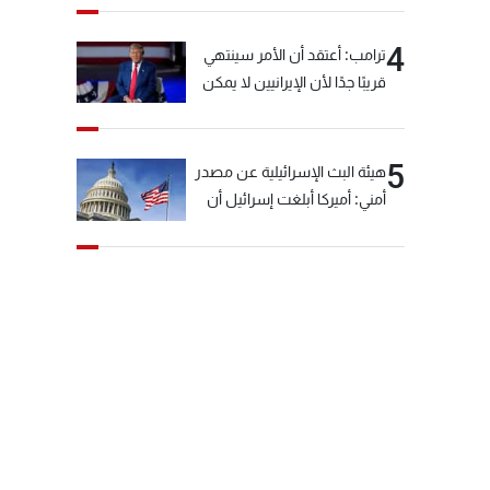
4
ترامب: أعتقد أن الأمر سينتهي
قريبًا جدًا لأن الإيرانيين لا يمكن
أن يستمروا على هذا الحال
5
هيئة البث الإسرائيلية عن مصدر
أمني: أميركا أبلغت إسرائيل أن
"حزب الله" لم يخرق وقف إطلاق
النار أمس في مجدل زون
وطلبت منها عدم التصعيد
خشية أن يؤثر ذلك على
مفاوضات روما