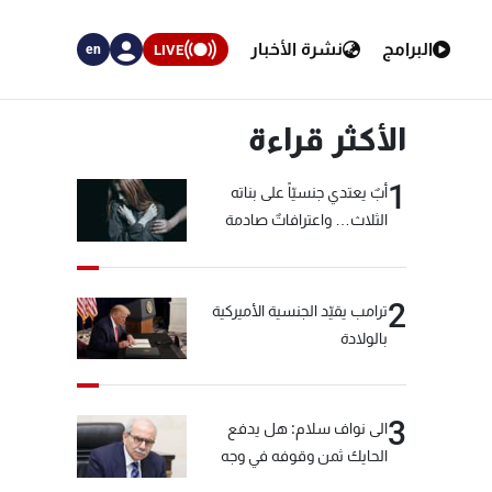
البرامج
نشرة الأخبار
LIVE
en
الأكثر قراءة
1
أبٌ يعتدي جنسيّاً على بناته
الثلاث… واعترافاتٌ صادمة
2
ترامب يقيّد الجنسية الأميركية
بالولادة
3
الى نواف سلام: هل يدفع
الحايك ثمن وقوفه في وجه
خيّاط؟