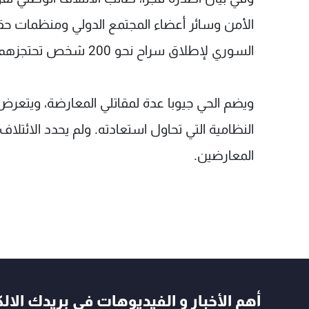
الأمن وسائر أعضاء المجتمع الدولي ومنظمات حقوق
السوري لإطلاق سراح نحو 200 شخص تحتجزهم الآن قواته في مسجد بمنطقة القابون".
ويضم الحي جيوبا عدة لمقاتلي المعارضة، ويتعر
النظامية التي تحاول استعادته. ولم يحدد الائتلاف 
المعارضين.
أهم الأخبار و الفيديوهات في بريدك الال