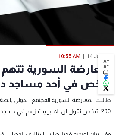
10:55 AM
14 Jul 2013
+
A
-
A
شخص في أحد مساجد 
طالبت المعارضة السورية المجتمع الدولي بالضغ
200 شخص تقول ان الاخير يحتجزهم في مسجد بحي القابون في شمال شرق دمشق.
وفي بيان اصدره فجرا، طالب الائتلاف الوطني لق