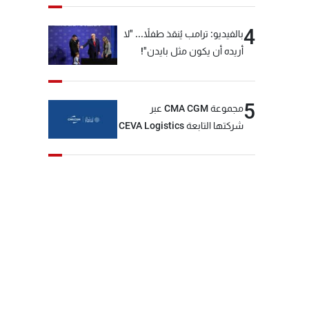
4
بالفيديو: ترامب يُنقذ طفلاً... "لا
أريده أن يكون مثل بايدن"!
5
مجموعة CMA CGM عبر
شركتها التابعة CEVA Logistics
تُنجز الاستحواذ على مجموعة
فتّال