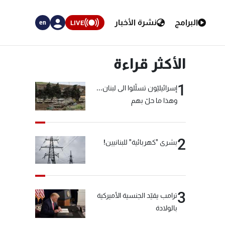
البرامج
نشرة الأخبار
LIVE
en
الأكثر قراءة
1
إسرائيليّون تسلّلوا الى لبنان...
وهذا ما حلّ بهم
2
بشرى "كهربائية" للبنانيين!
3
ترامب يقيّد الجنسية الأميركية
بالولادة