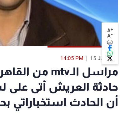
+
A
-
A
14:05 PM
15 Jul 2013
مراسل الـmtv م
حادثة العريش أتى على لس
أن الحادث استخباراتي ب