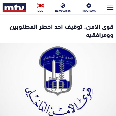
LIVE
NEWSCASTS
PROGRAMS
en
قوى الامن: توقيف احد اخطر المطلوبين
الأخبار
وومرافقيه
سياسة
ناس
إقتصاد
فن
منوعات
رياضة
كأس العالم
البرامج
جدول البرامج