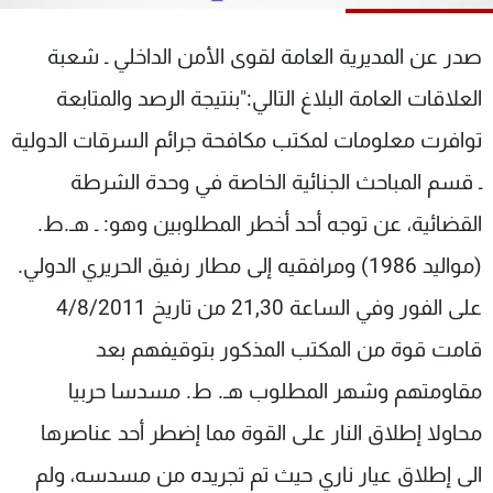
شاهد البرامج
الترددات
صدر عن المديرية العامة لقوى الأمن الداخلي ـ شعبة
العلاقات العامة البلاغ التالي:"بنتيجة الرصد والمتابعة
عن MTV
وظائف
توافرت معلومات لمكتب مكافحة جرائم السرقات الدولية
الإنـتـاج
تواصل معنا
لاعلاناتكم
شروط الإسـتخدام
ـ قسم المباحث الجنائية الخاصة في وحدة الشرطة
سياسة الخصوصية
القضائية، عن توجه أحد أخطر المطلوبين وهو: ـ هـ.ط.
(مواليد 1986) ومرافقيه إلى مطار رفيق الحريري الدولي.
على الفور وفي الساعة 21,30 من تاريخ 4/8/2011
قامت قوة من المكتب المذكور بتوقيفهم بعد
مقاومتهم وشهر المطلوب هـ. ط. مسدسا حربيا
محاولا إطلاق النار على القوة مما إضطر أحد عناصرها
الى إطلاق عيار ناري حيث تم تجريده من مسدسه، ولم