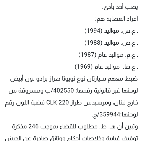
يصب أحد بأذى.
أفراد العصابة هم:
ـ ع.س. مواليد (1994)
ـ ع.ص. مواليد (1988)
ـ ع.م. مواليد عام (1987)
ـ ع.ط. مواليد عام (1969)
ضبط معهم سيارتان نوع تويوتا طراز برادو لون أبيض
لوحتها غير قانونية رقمها: 402550/ب ومسروقة من
خارج لبنان، ومرسيدس طراز 220 CLK فضية اللون رقم
لوحتها:359944/ج.
وتبين أن هـ. ط. مطلوب للقضاء بموجب 246 مذكرة
توقيف غيابية وخلاصات أحكام ووثائق صادرة عن الجيش