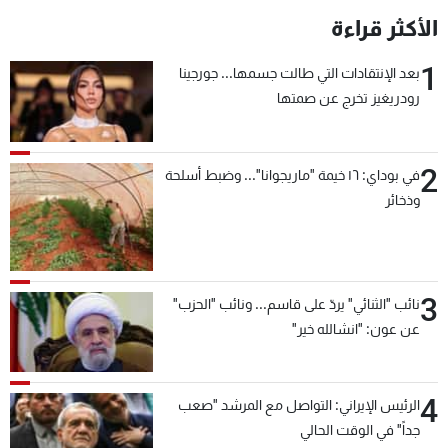
الأكثر قراءة
1
بعد الإنتقادات التي طالت جسمها... جورجينا
رودريغيز تخرج عن صمتها
2
في بوداي: ١٦ خيمة "ماريجوانا"... وضبط أسلحة
وذخائر
3
نائب "الثنائي" يردّ على قاسم... ونائب "الحزب"
عن عون: "انشالله خير"
4
الرئيس الإيراني: التواصل مع المرشد "صعب
جداً" في الوقت الحالي