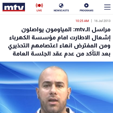
LIVE
NEWSCASTS
PROGRAMS
10:25 AM
16 Jul 2013
en
مراسل الـmtv: المياومون يواصلون
الأخبار
إشعال الاطارت امام مؤسسة الكهرباء
ومن المفترض انهاء اعتصامهم التحذيري
سياسة
ناس
بعد التأكد من عدم عقد الجلسة العامة
إقتصاد
فن
منوعات
رياضة
كأس العالم
البرامج
جدول البرامج