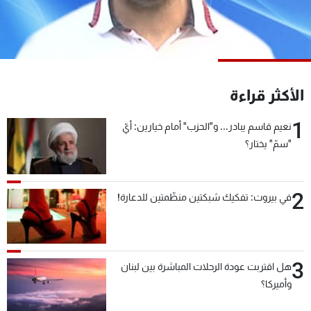
شاهد البرامج
الترددات
عن MTV
وظائف
الأكثر قراءة
الإنـتـاج
تواصل معنا
لاعلاناتكم
شروط الإسـتخدام
1
سياسة الخصوصية
نعيم قاسم يبادر... و"الحزب" أمام خيارين: أيّ
"سمّ" يختار؟
2
في بيروت: تفكيك شبكتين منظّمتين للدعارة!
3
هل اقتربت عودة الرحلات المباشرة بين لبنان
وأميركا؟