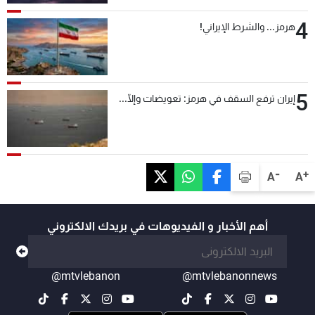
4
هرمز... والشرط الإيراني!
5
إيران ترفع السقف في هرمز: تعويضات وإلّا...
-
+
A
A
أهم الأخبار و الفيديوهات في بريدك الالكتروني
@mtvlebanon
@mtvlebanonnews