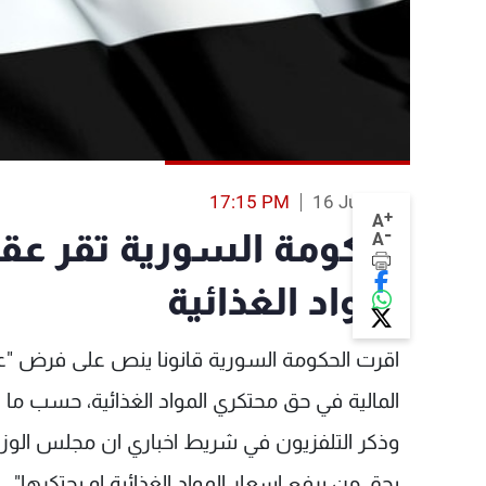
17:15 PM
16 Jul 2013
+
A
-
الحكومة السورية تقر عق
A
المواد الغذائية
اقرت الحكومة السورية قانونا ينص على فرض "عقو
المالية في حق محتكري المواد الغذائية، حسب ما ا
وذكر التلفزيون في شريط اخباري ان مجلس الوز
بحق من يرفع اسعار المواد الغذائية او يحتكرها".