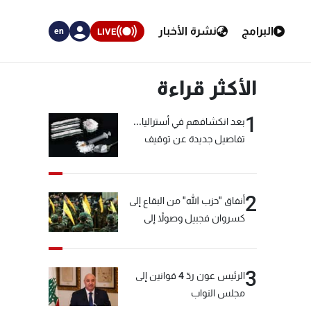
البرامج
نشرة الأخبار
LIVE
en
الأكثر قراءة
1
بعد انكشافهم في أستراليا...
تفاصيل جديدة عن توقيف
"شبكة الكوكايين"
2
أنفاق "حزب الله" من البقاع إلى
كسروان فجبيل وصولاً إلى
المختارة... التفاصيل في نشرة
الأخبار بعد قليل
3
الرئيس عون ردّ 4 قوانين إلى
مجلس النواب