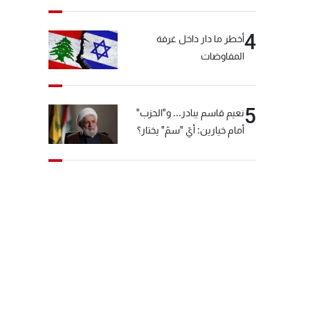
4
أخطر ما دار داخل غرفة
المفاوضات
5
نعيم قاسم يبادر... و"الحزب"
أمام خيارين: أيّ "سمّ" يختار؟