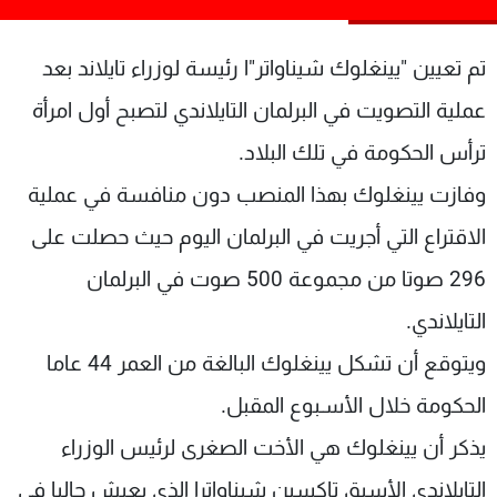
شاهد البرامج
الترددات
تم تعيين "يينغلوك شيناواتر"ا رئيسة لوزراء تايلاند بعد
عملية التصويت في البرلمان التايلاندي لتصبح أول امرأة
عن MTV
وظائف
ترأس الحكومة في تلك البلاد.
الإنـتـاج
تواصل معنا
لاعلاناتكم
شروط الإسـتخدام
وفازت يينغلوك بهذا المنصب دون منافسة في عملية
سياسة الخصوصية
الاقتراع التي أجريت في البرلمان اليوم حيث حصلت على
296 صوتا من مجموعة 500 صوت في البرلمان
التايلاندي.
ويتوقع أن تشكل يينغلوك البالغة من العمر 44 عاما
الحكومة خلال الأسـبوع المقبل.
يذكر أن يينغلوك هي الأخت الصغرى لرئيس الوزراء
التايلاندي الأسبق تاكسين شيناواترا الذي يعيش حاليا في