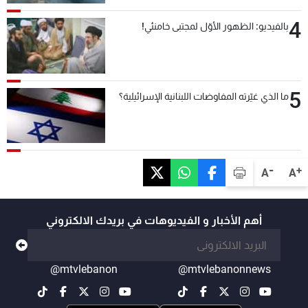
4
بالفيديو: الظهور الأوّل لمجتبى خامنئي!
5
ما الذي غيّرته المفاوضات اللبنانية الإسرائيلية؟
-
+
A
A
أهم الأخبار و الفيديوهات في بريدك الالكتروني
@mtvlebanon
@mtvlebanonnews