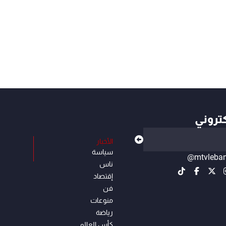
كتروني
الأخبار
سياسة
@mtvleba
ناس
إقتصاد
فن
منوعات
رياضة
كأس العالم