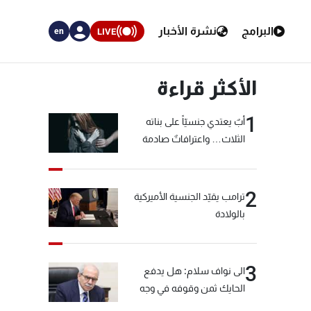
البرامج
نشرة الأخبار
LIVE
en
الأكثر قراءة
1
أبٌ يعتدي جنسيّاً على بناته
الثلاث… واعترافاتٌ صادمة
2
ترامب يقيّد الجنسية الأميركية
بالولادة
3
الى نواف سلام: هل يدفع
الحايك ثمن وقوفه في وجه
خيّاط؟