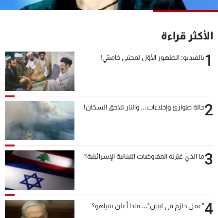
شاهد البرامج
الترددات
الأكثر قراءة
1
عن MTV
وظائف
بالفيديو: الظهور الأوّل لمجتبى خامنئي!
الإنـتـاج
تواصل معنا
لاعلاناتكم
شروط الإسـتخدام
سياسة الخصوصية
2
حالة طوارئ وإخلاءات... والنار تلاحق السكان!
3
ما الذي غيّرته المفاوضات اللبنانية الإسرائيلية؟
4
"عمل حازم في لبنان"... ماذا أعلن نتنياهو؟