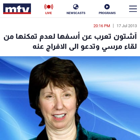
LIVE
NEWSCASTS
PROGRAMS
20:16 PM
17 Jul 2013
en
آشتون تعرب عن أسفها لعدم تمكنها من
الأخبار
لقاء مرسي وتدعو الى الافراج عنه
سياسة
ناس
إقتصاد
فن
منوعات
رياضة
كأس العالم
البرامج
جدول البرامج