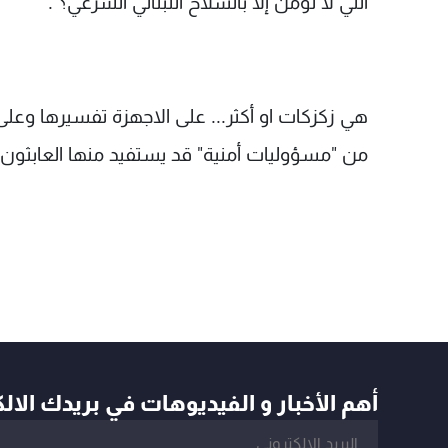
التي لا تؤمن إلا بالسلاح اللبناني الشرعي؟".
هي زكزكات او أكثر... على الاجهزة تفسيرها وعل
من "مسؤوليات أمنية" قد يستفيد منها العابثون ف
أهم الأخبار و الفيديوهات في بريدك الال