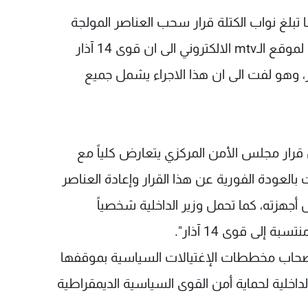
ا تبلغ نواب الكتلة قرار سحب العناصر المولجة
حمايتهم، وقد أشار النائب أنطوان زهرا في حديث لموقع الـmtv الالكتروني الى ان قوى 14 آذار
 وهو لفت الى ان هذا الاجراء يشمل جميع
نا اعتبرت فيه ان قرار مجلس الأمن المركزي يتعارض كلياً مع
 بالعودة الفورية عن هذا القرار وإعادة العناصر
 أجهزته، كما تحمل وزير الداخلية شخصياً
لى قوى 14 آذار".
صحاب مخططات الإغتيالات السياسية بموقفها
لداخلية لحماية أمن القوى السياسية الديمقراطية