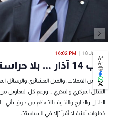
16:02 PM
18 Jul 2013
+
A
-
نواب 14 آذار ... بلا حراسة
A
في زمن الانفلات، والقتل العشائري والرسائل المت
الشلل المركزي والفكري... ورغم كل التهاويل من
الداخل والخارج والتخوف الأعظم من حريق يأتي عل
خطوات أمنية لا تٌقرأ "إلا في السياسة".