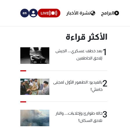
البرامج
نشرة الأخبار
LIVE
en
الأكثر قراءة
1
بعد خطف عسكري... الجيش
يُلاحق الخاطفين
2
بالفيديو: الظهور الأوّل لمجتبى
خامنئي!
3
حالة طوارئ وإخلاءات... والنار
تلاحق السكان!