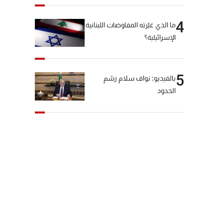
4
ما الذي غيّرته المفاوضات اللبنانية
الإسرائيلية؟
5
بالفيديو: نواف سلام رسّم
الحدود