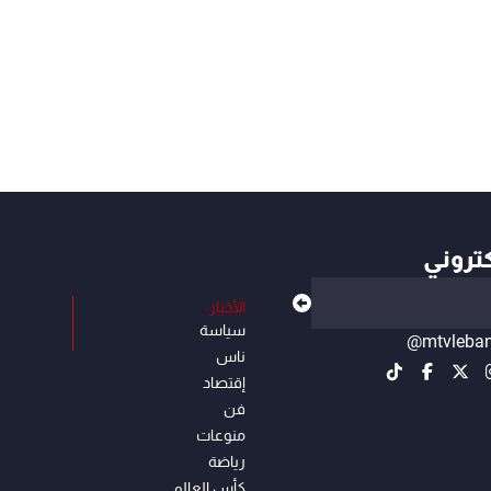
كتروني
الأخبار
سياسة
@mtvleba
ناس
إقتصاد
فن
منوعات
رياضة
كأس العالم