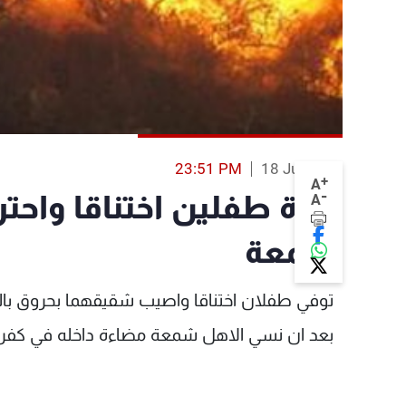
23:51 PM
18 Jul 2013
+
A
-
وفاة طفلين اختناقا واح
A
شمعة
توفي طفلان اختناقا واصيب شقيقهما بحروق بال
بعد ان نسي الاهل شمعة مضاءة داخله في كفرما