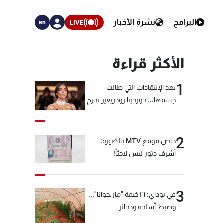
البرامج
نشرة الأخبار
LIVE
en
الأكثر قراءة
1
بعد الإنتقادات التي طالت
جسمها... جورجينا رودريغيز تخرج
عن صمتها
2
خاص موقع MTV بالصّورة:
أشرف دبّور ليس لاجئاً!
3
في بوداي: ١٦ خيمة "ماريجوانا"...
وضبط أسلحة وذخائر