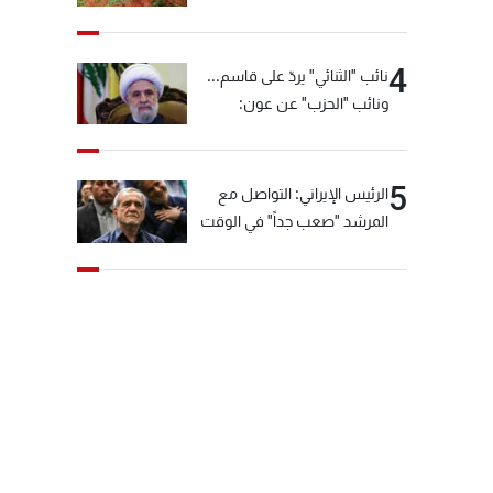
4
نائب "الثنائي" يردّ على قاسم...
ونائب "الحزب" عن عون:
"انشالله خير"
5
الرئيس الإيراني: التواصل مع
المرشد "صعب جداً" في الوقت
الحالي