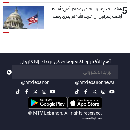
5
هيئة البث الإسرائيلية عن مصدر أمني: أميركا
أبلغت إسرائيل أن "حزب الله" لم يخرق وقف
إطلاق النار أمس في مجدل زون وطلبت منها
عدم التصعيد خشية أن يؤثر ذلك على مفاوضات
روما
أهم الأخبار و الفيديوهات في بريدك الالكتروني
@mtvlebanon
@mtvlebanonnews
© MTV Lebanon. All rights reserved.
powered by koein
-
+
A
A