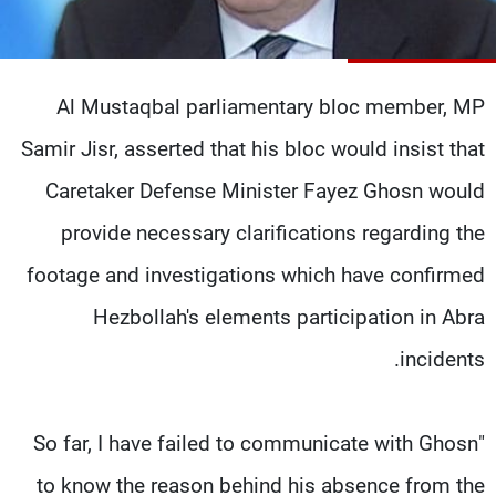
شاهد البرامج
الترددات
Al Mustaqbal parliamentary bloc member, MP
عن MTV
وظائف
Samir Jisr, asserted that his bloc would insist that
الإنـتـاج
تواصل معنا
لاعلاناتكم
شروط الإسـتخدام
Caretaker Defense Minister Fayez Ghosn would
سياسة الخصوصية
provide necessary clarifications regarding the
footage and investigations which have confirmed
Hezbollah's elements participation in Abra
incidents.
"So far, I have failed to communicate with Ghosn
to know the reason behind his absence from the