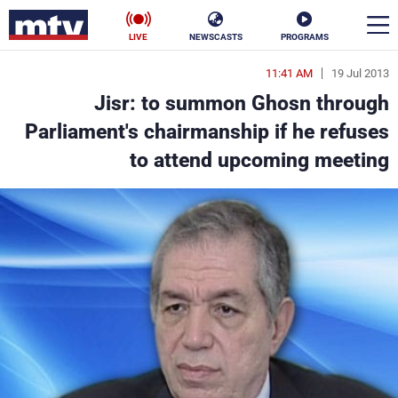
LIVE
NEWSCASTS
PROGRAMS
11:41 AM
19 Jul 2013
en
Jisr: to summon Ghosn through
الأخبار
Parliament's chairmanship if he refuses
to attend upcoming meeting
سياسة
ناس
إقتصاد
فن
منوعات
رياضة
كأس العالم
البرامج
جدول البرامج