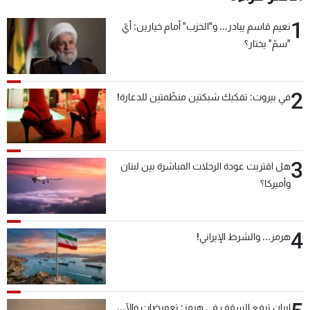
1
نعيم قاسم يبادر... و"الحزب" أمام خيارين: أيّ
"سمّ" يختار؟
2
في بيروت: تفكيك شبكتين منظّمتين للدعارة!
3
هل اقتربت عودة الرحلات المباشرة بين لبنان
وأميركا؟
4
هرمز... والشرط الإيراني!
إيران ترفع السقف في هرمز: تعويضات وإلّا...