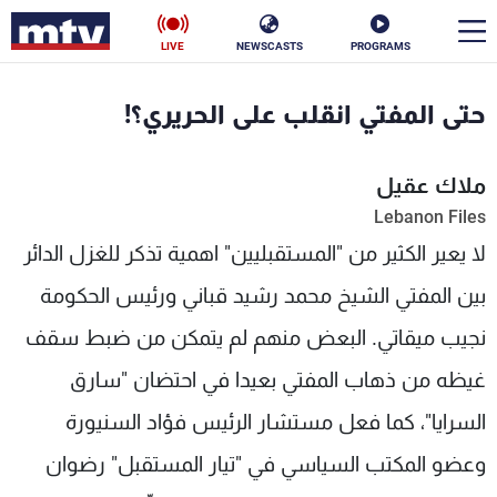
LIVE
NEWSCASTS
PROGRAMS
en
حتى المفتي انقلب على الحريري؟!
الأخبار
ملاك عقيل
سياسة
ناس
Lebanon Files
لا يعير الكثير من "المستقبليين" اهمية تذكر للغزل الدائر
إقتصاد
فن
بين المفتي الشيخ محمد رشيد قباني ورئيس الحكومة
منوعات
رياضة
نجيب ميقاتي. البعض منهم لم يتمكن من ضبط سقف
كأس العالم
غيظه من ذهاب المفتي بعيدا في احتضان "سارق
السرايا"، كما فعل مستشار الرئيس فؤاد السنيورة
البرامج
وعضو المكتب السياسي في "تيار المستقبل" رضوان
جدول البرامج