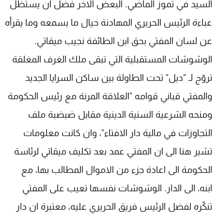
السيد في تموز الماضي. البعض الاخر فضّل ان يستظل
شاهد البرامج
عباءة الرئيس الحريري المهادنة حيال ما يسمعه وما يقرأه
الترددات
عن لسان المفتي بحق ابن الطائفة نجيب ميقاتي.
عن MTV
وظائف
الوشوشات المستقبلية التي تبقى ملك الغرف المغلقة
الإنـتـاج
تواصل معنا
لاعلاناتكم
شروط الإسـتخدام
تروّج لـ "ديل" تحت الطاولة بين ساكن السرايا الجديد
سياسة الخصوصية
والمفتي قباني قوامه "العلاقة المرنة مع رئيس الحكومة
ومنحه الشرعية السنية الدينية مقابل ضبضبة ملف
التجاوزات في مالية دار الافتاء"، وان كانت معلومات
تشير هنا الى ان المفتي عمد بعد تكليف ميقاتي لرئاسة
الحكومة الى اعادة جزء من الاموال المطالب بها، مع
ابنه، الى الدار. الوشوشات نفسها تعيب على المفتي
تنكّره لفضل الرئيس فريق الحريري عليه، معتبرة ان دار