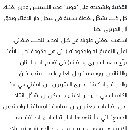
القضية وتشديده على "فوبيا" عدم التسييس ودرء الفتنة،
كل ذلك يشكّل نقطة سلبية في سجل دار الافتاء وبحق
آل الحريري ايضا.
اسهب المفتي طويلا في كيل المديح لنجيب ميقاتي.
تمنّى التوفيق له ولحكومته (التي هي حكومة "حزب الله"
برأي سعد الحريري وحلفائه) في تقديم الخير للبنان
واللبنانيين، ووصفه "برجل العلم والسياسة والخلق
والدراية والحكمة". لا يرى المقربون من المفتي في هذا
الكلام او في اداء دار الافتاء ما يمكن ان يشكّل انقلابا
على القناعات، معتبرين ان سياسة "المسافة الواحدة من
الجميع" التي بدأ ينتهجها الدار، تجاه ابناء الطائفة، بعد
الانقسام المذهبي والسياسي الحاد الذي شهدته البلاد