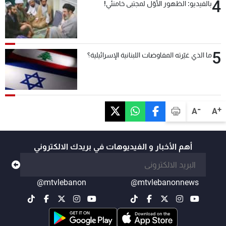
4
بالفيديو: الظهور الأوّل لمجتبى خامنئي!
5
ما الذي غيّرته المفاوضات اللبنانية الإسرائيلية؟
-
+
A
A
أهم الأخبار و الفيديوهات في بريدك الالكتروني
@mtvlebanon
@mtvlebanonnews