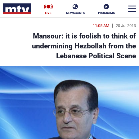
LIVE
NEWSCASTS
PROGRAMS
11:05 AM
20 Jul 2013
en
Mansour: it is foolish to think of
الأخبار
undermining Hezbollah from the
Lebanese Political Scene
سياسة
ناس
إقتصاد
فن
منوعات
رياضة
كأس العالم
البرامج
جدول البرامج