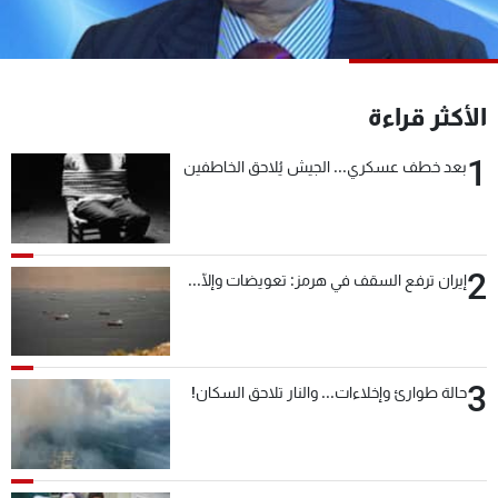
شاهد البرامج
الترددات
الأكثر قراءة
عن MTV
وظائف
الإنـتـاج
تواصل معنا
1
بعد خطف عسكري... الجيش يُلاحق الخاطفين
لاعلاناتكم
شروط الإسـتخدام
سياسة الخصوصية
2
إيران ترفع السقف في هرمز: تعويضات وإلّا...
3
حالة طوارئ وإخلاءات... والنار تلاحق السكان!