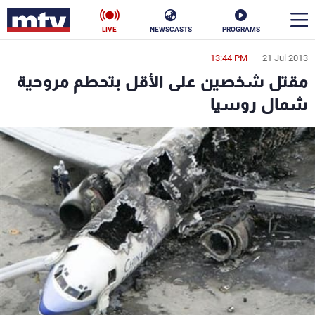
LIVE
NEWSCASTS
PROGRAMS
13:44 PM
21 Jul 2013
en
مقتل شخصين على الأقل بتحطم مروحية
الأخبار
شمال روسيا
سياسة
ناس
إقتصاد
فن
منوعات
رياضة
كأس العالم
البرامج
جدول البرامج