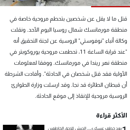
شاهد البرامج
الترددات
قتل ما لا يقل عن شخصين بتحطم مروحية خاصة في
منطقة مورمانسك شمال روسيا اليوم الأحد. ونقلت
عن MTV
وظائف
الإنـتـاج
تواصل معنا
وكالة أنباء "نوفوستي" الروسية عن لجنة التحقيق أنه
لاعلاناتكم
شروط الإسـتخدام
"عند قرابة الساعة 11، تحطمت مروحية يوروكوبتر في
سياسة الخصوصية
منطقة نهر ريندا في مورمانسك. ووفقا لمعلومات
الأولية فقد قتل شخصان في الحادثة". وأفادت الشرطة
أن قبطان الطائرة قد نجا. وقد ارسلت وزارة الطوارئ
الروسية مروحية للإنقاذ إلى موقع الحادثة.
الأكثر قراءة
1
بعد خطف عسكري... الجيش يُلاحق الخاطفين