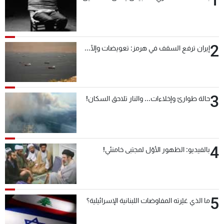
2
إيران ترفع السقف في هرمز: تعويضات وإلّا...
3
حالة طوارئ وإخلاءات... والنار تلاحق السكان!
4
بالفيديو: الظهور الأوّل لمجتبى خامنئي!
5
ما الذي غيّرته المفاوضات اللبنانية الإسرائيلية؟