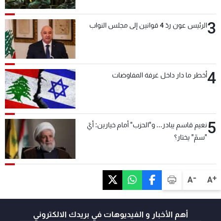
3
الرئيس عون ردّ 4 قوانين إلى مجلس النواب
4
أخطر ما دار داخل غرفة المفاوضات
5
نعيم قاسم يبادر... و"الحزب" أمام خيارين: أيّ
"سمّ" يختار؟
-
+
A
A
أهم الأخبار و الفيديوهات في بريدك الالكتروني