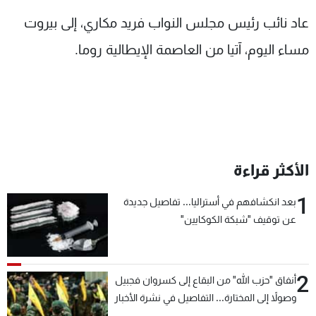
شاهد البرامج
عاد نائب رئيس مجلس النواب فريد مكاري، إلى بيروت
الترددات
مساء اليوم، آتيا من العاصمة الإيطالية روما.
عن MTV
وظائف
الإنـتـاج
تواصل معنا
لاعلاناتكم
شروط الإسـتخدام
سياسة الخصوصية
الأكثر قراءة
1
بعد انكشافهم في أستراليا... تفاصيل جديدة
عن توقيف "شبكة الكوكايين"
2
أنفاق "حزب الله" من البقاع إلى كسروان فجبيل
وصولاً إلى المختارة... التفاصيل في نشرة الأخبار
بعد قليل